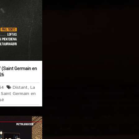
f (Saint Germain en
026
64
Distant
,
La
,
Saint Germain en
sé