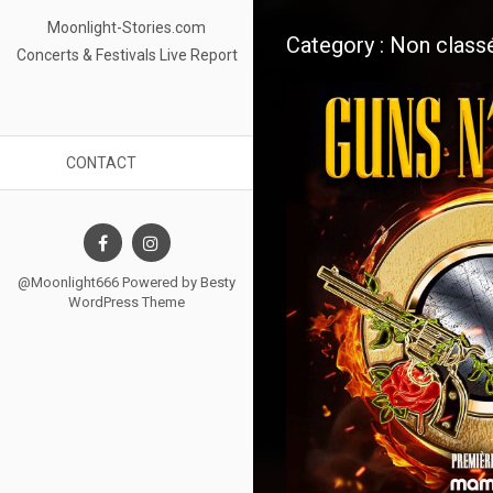
Moonlight-Stories.com
Category : Non class
Concerts & Festivals Live Report
CONTACT
@Moonlight666 Powered by
Besty
WordPress Theme