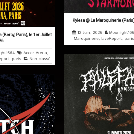
Kylesa @ La Maroquinerie (Paris)
12 Juin, 2026
Moonlight16
Bercy, Paris), le 1er Juillet
Maroquinerie
,
LiveReport
,
paris
26
ght1664
Accor Arena
,
eport
,
paris
Non classé