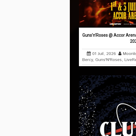
Guns’n’Roses @ Accor Arena (
20
01 Juil, 2026
Moonli
Bercy
,
Guns'N'Roses
,
LiveR