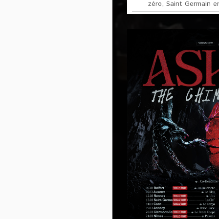
zéro
,
Saint Germain e