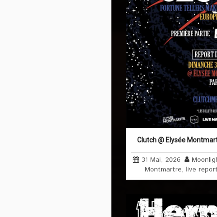
Clutch @ Elysée Montmartr
31 Mai, 2026
Moonlig
Montmartre
,
live repor