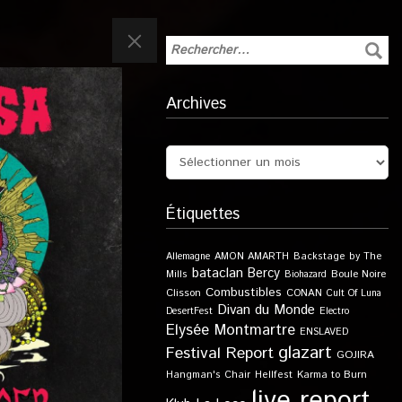
Archives
Étiquettes
Allemagne
AMON AMARTH
Backstage by The
bataclan
Bercy
Boule Noire
Mills
Biohazard
Combustibles
Clisson
CONAN
Cult Of Luna
Divan du Monde
DesertFest
Electro
Elysée Montmartre
ENSLAVED
glazart
Festival Report
GOJIRA
Karma to Burn
Hangman's Chair
Hellfest
live report