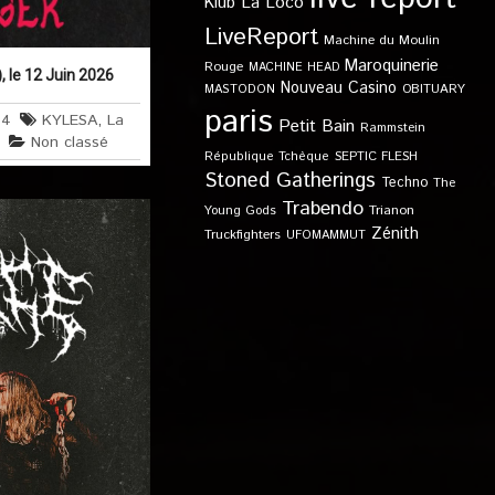
Klub
La Loco
LiveReport
Machine du Moulin
Maroquinerie
Rouge
MACHINE HEAD
, le 12 Juin 2026
Nouveau Casino
OBITUARY
MASTODON
paris
64
KYLESA
,
La
Petit Bain
Rammstein
Non classé
SEPTIC FLESH
République Tchèque
Stoned Gatherings
Techno
The
Trabendo
Young Gods
Trianon
Zénith
Truckfighters
UFOMAMMUT