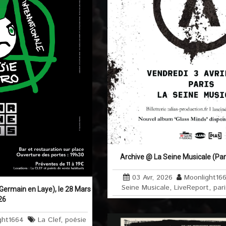
Archive @ La Seine Musicale (Pari
03 Avr, 2026
Moonlight16
Seine Musicale
,
LiveReport
,
pari
 Germain en Laye), le 28 Mars
26
ght1664
La Clef
,
poésie