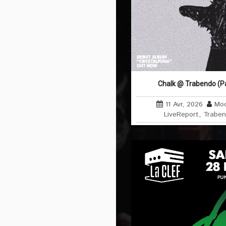
Chalk @ Trabendo (Par
11 Avr, 2026
Moo
LiveReport
,
Trabe