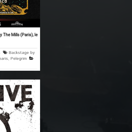
The Mills (Paris), le
4
Backstage by
paris
,
Pelegrim