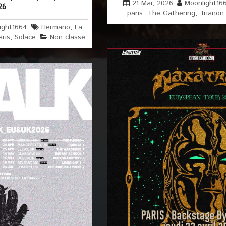
21 Mai, 2026
Moonlight16
26
paris
,
The Gathering
,
Trianon
ight1664
Hermano
,
La
aris
,
Solace
Non classé