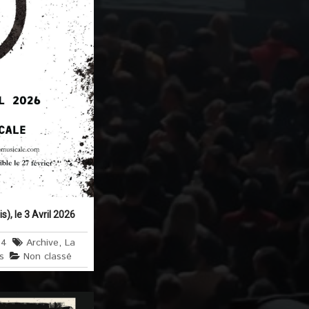
s), le 3 Avril 2026
64
Archive
,
La
s
Non classé