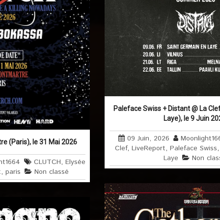
Paleface Swiss + Distant @ La Cle
Laye), le 9 Juin 2
09 Juin, 2026
Moonlight16
e (Paris), le 31 Mai 2026
Clef
,
LiveReport
,
Paleface Swiss
Laye
Non clas
ht1664
CLUTCH
,
Elysée
t
,
paris
Non classé