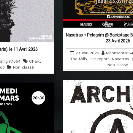
Naxatras + Pelegrim @ Backstage By 
23 Avril 2026
is), le 11 Avril 2026
23 Avr, 2026
Moonlight166
The Mills
,
live report
,
Naxatras
,
nlight1664
Chalk
,
Non classé
ndo
Non classé