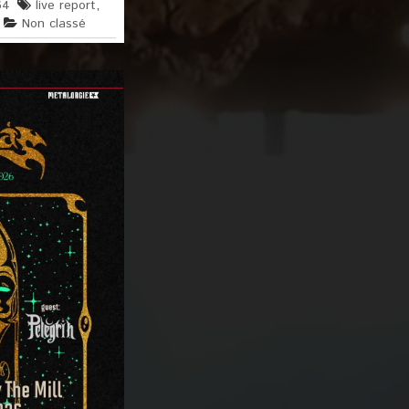
64
live report
,
Non classé