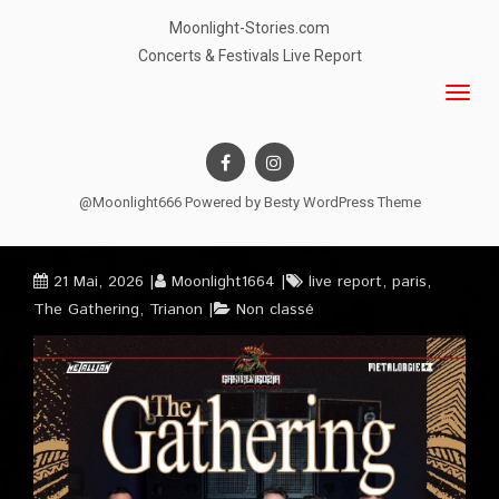
Moonlight-Stories.com
Concerts & Festivals Live Report
@Moonlight666 Powered by
Besty WordPress Theme
21 Mai, 2026
Moonlight1664
live report
,
paris
,
The Gathering
,
Trianon
Non classé