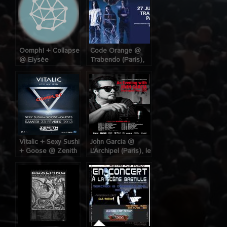
Oomph! + Collapse
Code Orange @
@ Elysée
Trabendo (Paris),
Montmartre (Paris),
le 27 Juin 2023
le 04 Octobre
2006
Vitalic + Sexy Sushi
John Garcia @
+ Goose @ Zenith
L’Archipel (Paris), le
(Paris), le 23
4 Décembre 2015
Février 2013