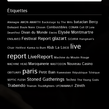
Étiquettes
bataclan
Bercy
Allemagne
AMON AMARTH
Backstage by The Mills
Combustibles
Boule Noire
Clisson
CONAN
Biohazard
Cult Of Luna
Elysée Montmartre
Divan du Monde
DesertFest
Electro
glazart
Festival Report
GOJIRA
ENSLAVED
Hangman's
live
Klub
La Loco
Karma to Burn
Chair
Hellfest
report
LiveReport
Machine du Moulin Rouge
Maroquinerie
Nouveau Casino
MACHINE HEAD
MASTODON
paris
Petit Bain
OBITUARY
Rammstein
République Tchèque
Stoned Gatherings
Techno
SEPTIC FLESH
The Young Gods
Trabendo
Zénith
Trianon
Truckfighters
UFOMAMMUT