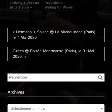
Scalping + Vox Low
De/Vision +
@ La Station –
Waiting For Words
Gare des Mines
@ Scène Bastille
(Paris), le 16
(Paris), le 16
Février 2023
Décembre 2010
« Hermano + Solace @ La Maroquinerie (Paris),
le 7 Mai 2026
Clutch @ Elysée Montmartre (Paris), le 31 Mai
2026 »
Archives