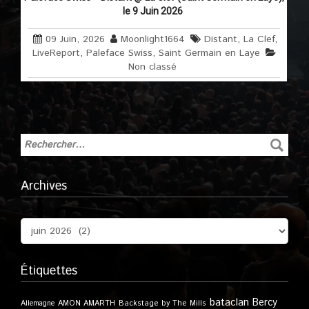
le 9 Juin 2026
09 Juin, 2026
Moonlight1664
Distant
,
La Clef
,
LiveReport
,
Paleface Swiss
,
Saint Germain en Laye
Non classé
Archives
Étiquettes
bataclan
Bercy
Allemagne
AMON AMARTH
Backstage by The Mills