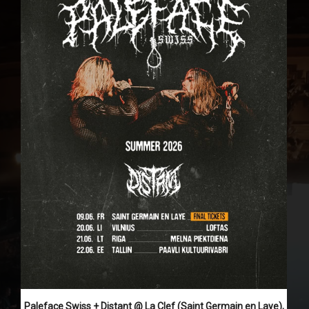
Paleface Swiss + Distant @ La Clef (Saint Germain en Laye),