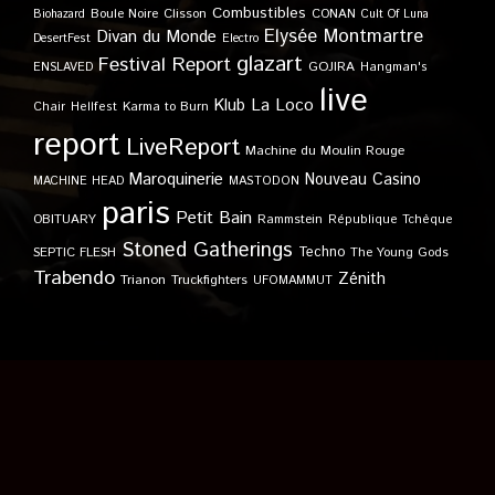
Combustibles
Boule Noire
Clisson
CONAN
Biohazard
Cult Of Luna
Elysée Montmartre
Divan du Monde
DesertFest
Electro
glazart
Festival Report
GOJIRA
ENSLAVED
Hangman's
live
Klub
La Loco
Karma to Burn
Chair
Hellfest
report
LiveReport
Machine du Moulin Rouge
Maroquinerie
Nouveau Casino
MACHINE HEAD
MASTODON
paris
Petit Bain
OBITUARY
Rammstein
République Tchèque
Stoned Gatherings
Techno
SEPTIC FLESH
The Young Gods
Trabendo
Zénith
Trianon
Truckfighters
UFOMAMMUT