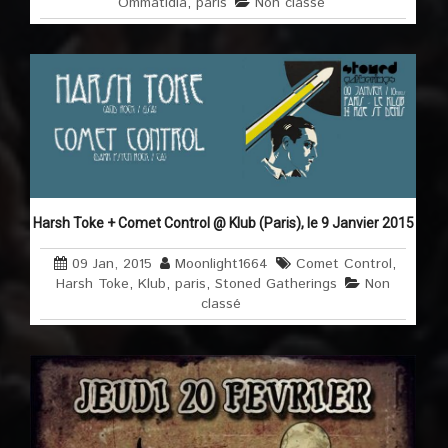
Ommatidia
,
paris
Non classé
Harsh Toke + Comet Control @ Klub (Paris), le 9 Janvier 2015
09 Jan, 2015
Moonlight1664
Comet Control
,
Harsh Toke
,
Klub
,
paris
,
Stoned Gatherings
Non
classé