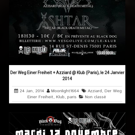
Der Weg Einer Freiheit + Azziard @ Klub (Paris), le 24 Janvier
2014
24 Jan, 2014
Moonlight1664
Azziard
,
Der Weg
Einer Freiheit
,
Klub
,
paris
Non classé