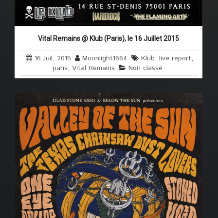
Vital Remains @ Klub (Paris), le 16 Juillet 2015
16 Juil, 2015
Moonlight1664
Klub
,
live report
,
paris
,
Vital Remains
Non classé