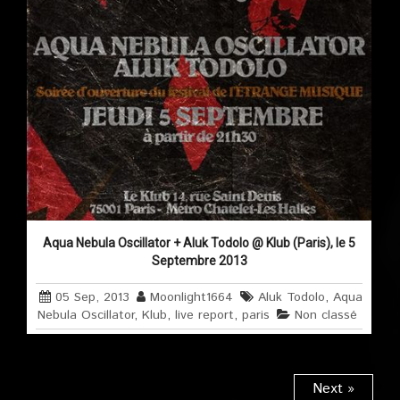
Aqua Nebula Oscillator + Aluk Todolo @ Klub (Paris), le 5
Septembre 2013
05 Sep, 2013
Moonlight1664
Aluk Todolo
,
Aqua
Nebula Oscillator
,
Klub
,
live report
,
paris
Non classé
Next »