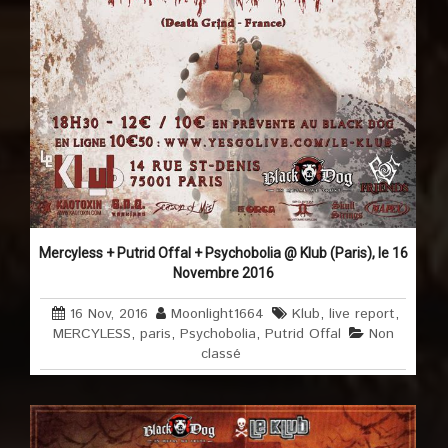
Mercyless + Putrid Offal + Psychobolia @ Klub (Paris), le 16
Novembre 2016
16 Nov, 2016
Moonlight1664
Klub
,
live report
,
MERCYLESS
,
paris
,
Psychobolia
,
Putrid Offal
Non
classé