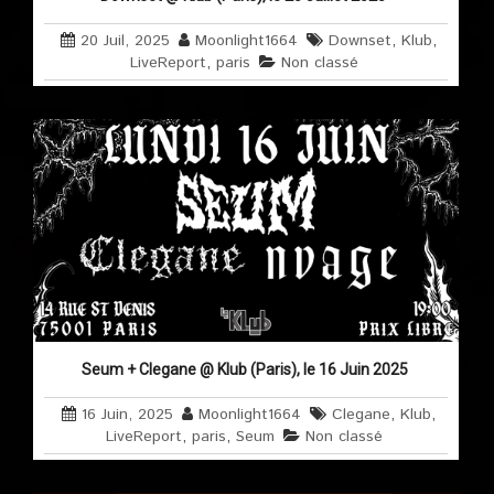
20 Juil, 2025
Moonlight1664
Downset
,
Klub
,
LiveReport
,
paris
Non classé
Seum + Clegane @ Klub (Paris), le 16 Juin 2025
16 Juin, 2025
Moonlight1664
Clegane
,
Klub
,
LiveReport
,
paris
,
Seum
Non classé