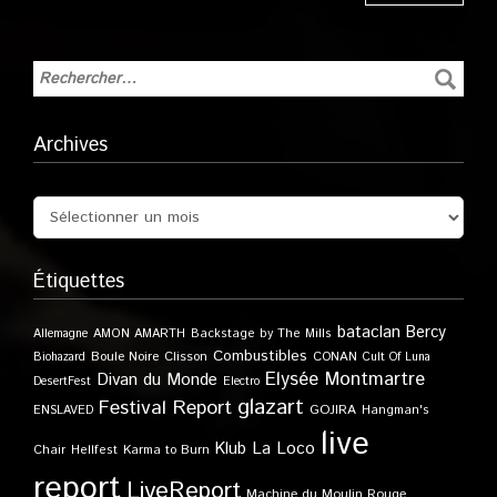
Archives
Étiquettes
bataclan
Bercy
Allemagne
AMON AMARTH
Backstage by The Mills
Combustibles
Boule Noire
Clisson
CONAN
Biohazard
Cult Of Luna
Elysée Montmartre
Divan du Monde
DesertFest
Electro
glazart
Festival Report
GOJIRA
ENSLAVED
Hangman's
live
Klub
La Loco
Karma to Burn
Chair
Hellfest
report
LiveReport
Machine du Moulin Rouge