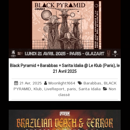
Black Pyramid + Barabbas + Sarita Idalia @ Le Klub (Paris), le
21 Avril 2025
21 Avr, 2025
Moonlight1664
Barabbas
,
BLACK
PYRAMID
,
Klub
,
LiveReport
,
paris
,
Sarita Idalia
Non
classé