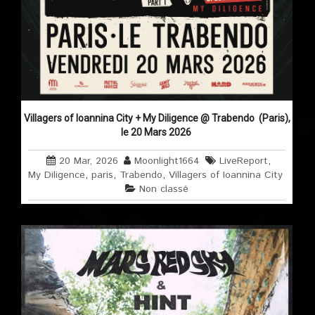
Villagers of Ioannina City + My Diligence @ Trabendo (Paris),
le 20 Mars 2026
20 Mar, 2026
Moonlight1664
LiveReport
,
My Diligence
,
paris
,
Trabendo
,
Villagers of Ioannina City
Non classé