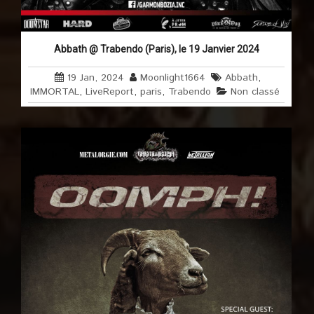
Abbath @ Trabendo (Paris), le 19 Janvier 2024
19 Jan, 2024
Moonlight1664
Abbath
,
IMMORTAL
,
LiveReport
,
paris
,
Trabendo
Non classé