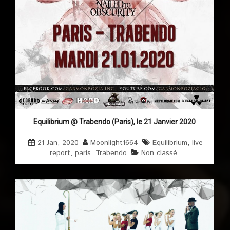
Equilibrium @ Trabendo (Paris), le 21 Janvier 2020
21 Jan, 2020
Moonlight1664
Equilibrium
,
live
report
,
paris
,
Trabendo
Non classé