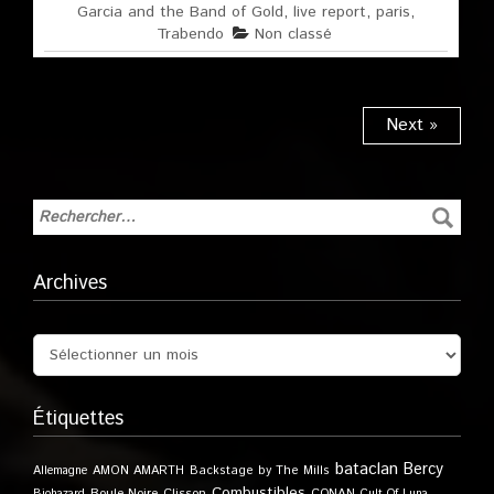
Garcia and the Band of Gold
,
live report
,
paris
,
Trabendo
Non classé
Next »
Archives
Étiquettes
bataclan
Bercy
Allemagne
AMON AMARTH
Backstage by The Mills
Combustibles
Boule Noire
Clisson
CONAN