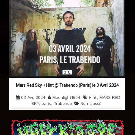
Mars Red Sky + Hint @ Trabendo (Paris) le 3 Avril 2024
03 Avr, 2024
Moonlight1664
Hint
,
MARS RED
SKY
,
paris
,
Trabendo
Non classé