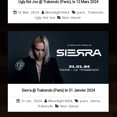
Ugly Kid Joe @ Trabendo (Paris), le 12 Mars 2024
12 Mar, 2024
Moonlight1664
paris
,
Trabendo
,
Ugly Kid Joe
Non classé
Sierra @ Trabendo (Paris) le 31 Janvier 2024
31 Jan, 2024
Moonlight1664
paris
,
Sierra
,
Trabendo
Non classé