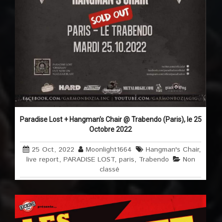
Paradise Lost + Hangman’s Chair @ Trabendo (Paris), le 25
Octobre 2022
25 Oct, 2022
Moonlight1664
Hangman's Chair
,
live report
,
PARADISE LOST
,
paris
,
Trabendo
Non
classé