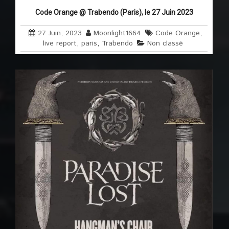
Code Orange @ Trabendo (Paris), le 27 Juin 2023
27 Juin, 2023
Moonlight1664
Code Orange
,
live report
,
paris
,
Trabendo
Non classé