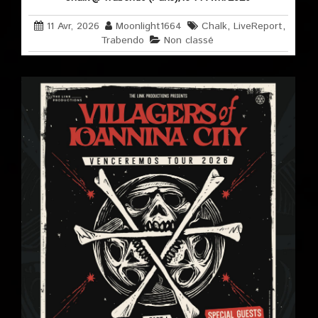
11 Avr, 2026
Moonlight1664
Chalk
,
LiveReport
,
Trabendo
Non classé