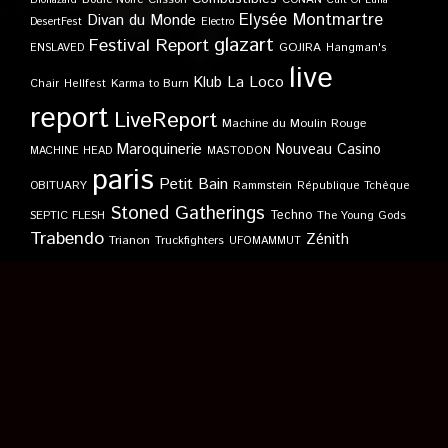
Biohazard
Cult Of Luna
Elysée Montmartre
Divan du Monde
DesertFest
Electro
glazart
Festival Report
GOJIRA
ENSLAVED
Hangman's
live
Klub
La Loco
Karma to Burn
Chair
Hellfest
report
LiveReport
Machine du Moulin Rouge
Maroquinerie
Nouveau Casino
MACHINE HEAD
MASTODON
paris
Petit Bain
OBITUARY
Rammstein
République Tchèque
Stoned Gatherings
Techno
SEPTIC FLESH
The Young Gods
Trabendo
Zénith
Trianon
Truckfighters
UFOMAMMUT