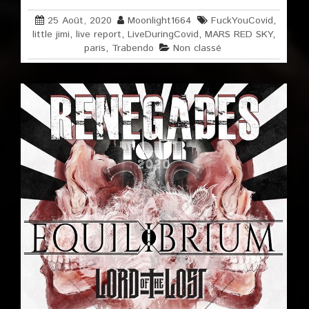
25 Août, 2020
Moonlight1664
FuckYouCovid
,
little jimi
,
live report
,
LiveDuringCovid
,
MARS RED SKY
,
paris
,
Trabendo
Non classé