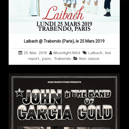
Laibach @ Trabendo (Paris), le 25 Mars 2019
25 Mar, 2019
Moonlight1664
Laibach
,
live
report
,
paris
,
Trabendo
Non classé