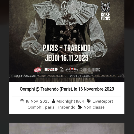
Oomph! @ Trabendo (Paris), le 16 Novembre 2023
16 Nov, 2023
Moonlight1664
LiveReport
,
Oomph!
,
paris
,
Trabendo
Non classé