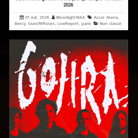
2026
01 Juil, 2026
Moonlight1664
Accor Arena
,
Bercy
,
Guns'N'Roses
,
LiveReport
,
paris
Non classé