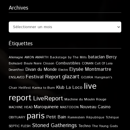
Archives
Étiquettes
bataclan
Bercy
Allemagne
AMON AMARTH
Backstage by The Mills
Combustibles
Boule Noire
Clisson
CONAN
Biohazard
Cult Of Luna
Elysée Montmartre
Divan du Monde
DesertFest
Electro
glazart
Festival Report
GOJIRA
ENSLAVED
Hangman's
live
Klub
La Loco
Karma to Burn
Chair
Hellfest
report
LiveReport
Machine du Moulin Rouge
Maroquinerie
Nouveau Casino
MACHINE HEAD
MASTODON
paris
Petit Bain
OBITUARY
Rammstein
République Tchèque
Stoned Gatherings
Techno
SEPTIC FLESH
The Young Gods