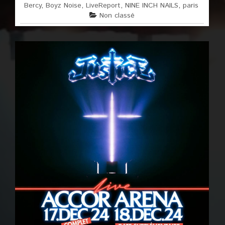
Bercy
,
Boyz Noise
,
LiveReport
,
NINE INCH NAILS
,
paris
Non classé