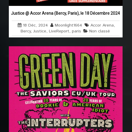
Justice @ Accor Arena (Bercy, Paris), le 18 Décembre 2024
18 Déc, 2024
Moonlight1664
Accor Arena
,
Bercy
,
Justice
,
LiveReport
,
paris
Non classé