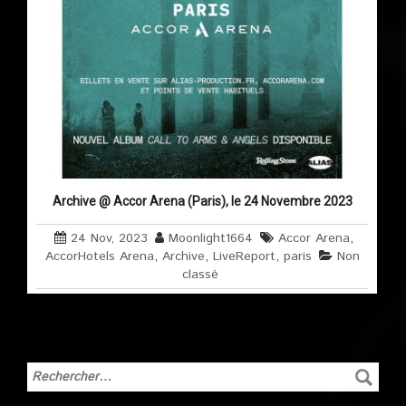
Archive @ Accor Arena (Paris), le 24 Novembre 2023
24 Nov, 2023
Moonlight1664
Accor Arena
,
AccorHotels Arena
,
Archive
,
LiveReport
,
paris
Non
classé