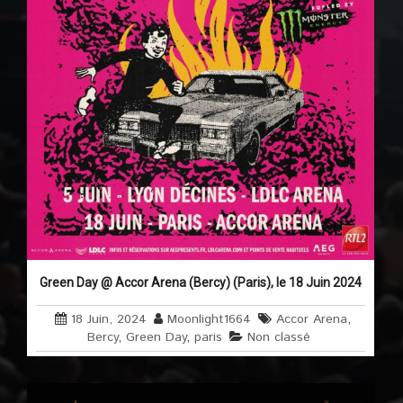
Green Day @ Accor Arena (Bercy) (Paris), le 18 Juin 2024
18 Juin, 2024
Moonlight1664
Accor Arena
,
Bercy
,
Green Day
,
paris
Non classé