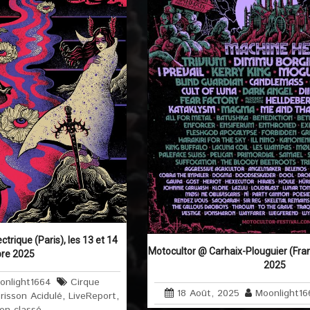
ctrique (Paris), les 13 et 14
Motocultor @ Carhaix-Plouguier (Fran
re 2025
2025
onlight1664
Cirque
18 Août, 2025
Moonlight16
risson Acidulé
,
LiveReport
,
on classé