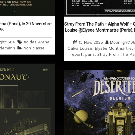
ena (Paris), le 20 Novembre
Stray From The Path + Alpha Wolf + G
25
Louise @Elysee Montmartre (Paris),
ght1664
Adidas Arena
,
13 Nov, 2025
Moonlight16
indemann
Non classé
Calva Louise
,
Elysée Montmartre
,
report
,
paris
,
Stray From The Pa