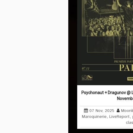
Psychonaut + Dragunov @ La
Novemb
07 Nov, 2025
Moonl
Maroquinerie
,
LiveReport
,
cla