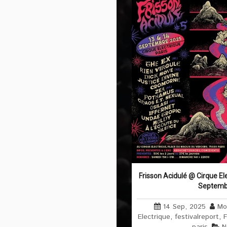
Frisson Acidulé @ Cirque Ele
Septemb
14 Sep, 2025
Mo
Electrique
,
festivalreport
,
F
paris
N