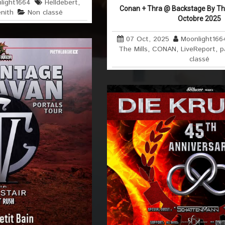
light1664
Helldebert
,
Conan + Thra @ Backstage By The M
nith
Non classé
Octobre 2025
07 Oct, 2025
Moonlight166
The Mills
,
CONAN
,
LiveReport
,
p
classé