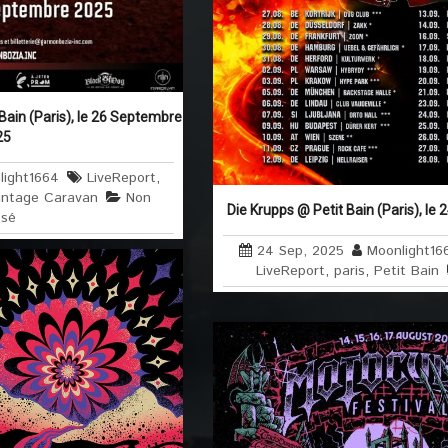
Bain (Paris), le 26 Septembre
25
light1664
LiveReport
,
intage Caravan
Non
Die Krupps @ Petit Bain (Paris), l
ssé
24 Sep, 2025
Moonlight16
LiveReport
,
paris
,
Petit Bain