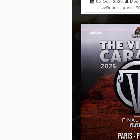
05 Oct, 2025
Moon
LiveReport
,
paris
,
Zé