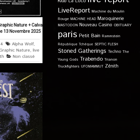
Klub
La Loco
LiveReport
Machine du Moulin
Maroquinerie
Rouge
MACHINE HEAD
Nouveau Casino
raphic Nature + Calva
OBITUARY
MASTODON
paris
 le 13 Novembre 2025
Petit Bain
Rammstein
64
Alpha Wolf
,
SEPTIC FLESH
République Tchèque
Stoned Gatherings
Graphic Nature
,
live
Techno
The
th
Non classé
Trabendo
Young Gods
Trianon
Zénith
Truckfighters
UFOMAMMUT