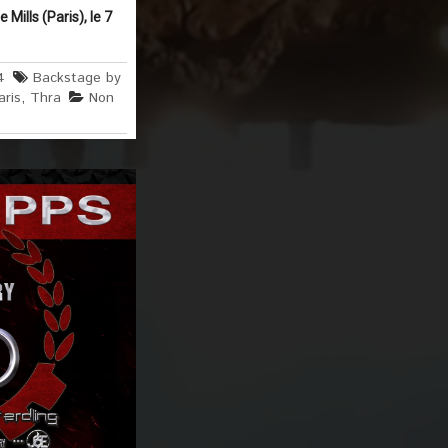
ills (Paris), le 7
4
Backstage by
aris
,
Thra
Non