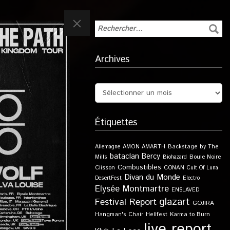
Archives
Étiquettes
Allemagne
AMON AMARTH
Backstage by The
bataclan
Bercy
Boule Noire
Mills
Biohazard
Combustibles
Clisson
CONAN
Cult Of Luna
Divan du Monde
DesertFest
Electro
Elysée Montmartre
ENSLAVED
glazart
Festival Report
GOJIRA
Karma to Burn
Hangman's Chair
Hellfest
live report