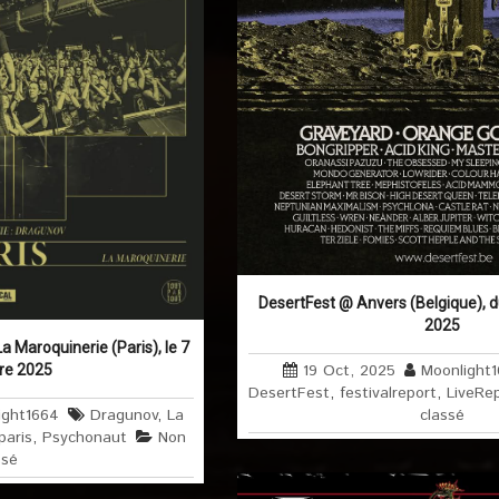
DesertFest @ Anvers (Belgique), d
2025
 Maroquinerie (Paris), le 7
19 Oct, 2025
Moonlight
re 2025
DesertFest
,
festivalreport
,
LiveRe
classé
ight1664
Dragunov
,
La
paris
,
Psychonaut
Non
ssé