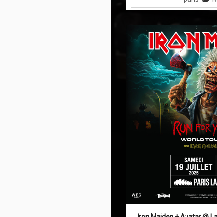
Iron Maiden + Avatar @ L