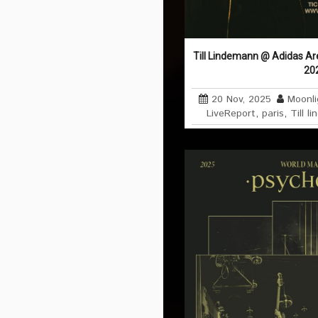
Till Lindemann @ Adidas Ar
20
20 Nov, 2025
Moonli
LiveReport
,
paris
,
Till l