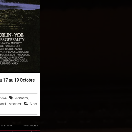
u 17 au 19 Octobre
1664
Anvers
,
port
,
stoner
Non