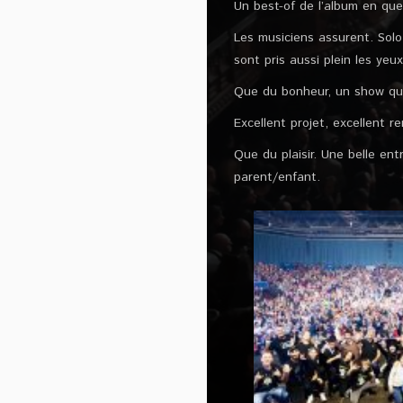
Un best-of de l’album en que
Les musiciens assurent. Solo
sont pris aussi plein les yeu
Que du bonheur, un show qui
Excellent projet, excellent 
Que du plaisir. Une belle e
parent/enfant.