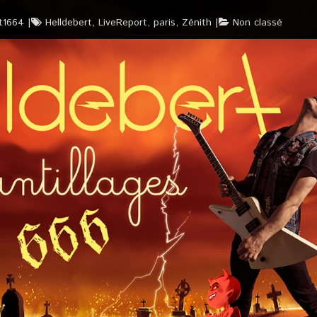
t1664
Helldebert
,
LiveReport
,
paris
,
Zénith
Non classé