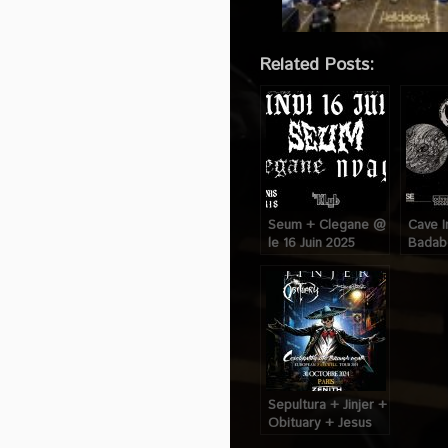
Related Posts:
Seum + Clegane @ Klub (Pari
Cave 
le 16 Juin 2025
Badabo
le 19 
Sepultura + Jinjer +
Obituary + Jesus
Piece @ Zénith