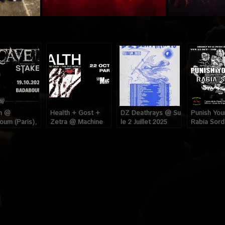
s),
In @
Health + Gost +
DZ Deathrays @ Supersonic (Paris
Punish You
um (Paris),
Zetra @ Machine
le 2 Juillet 2025
Rabia Sor
Octobre 2022
du Moulin Rouge
Petit Bain 
(Paris), le 22
le 23 Octo
Octobre 2024