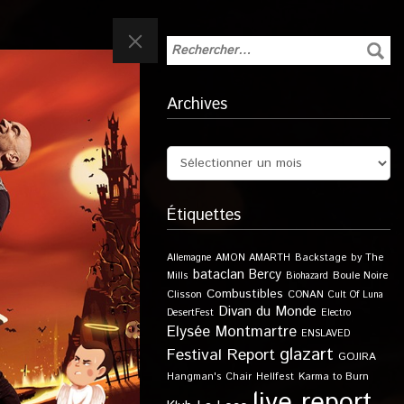
Archives
Étiquettes
Allemagne
AMON AMARTH
Backstage by The
bataclan
Bercy
Boule Noire
Mills
Biohazard
Combustibles
Clisson
CONAN
Cult Of Luna
Divan du Monde
DesertFest
Electro
Elysée Montmartre
ENSLAVED
glazart
Festival Report
GOJIRA
Karma to Burn
Hangman's Chair
Hellfest
live report