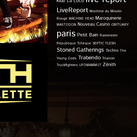
Klub
La Loco
LiveReport
Machine du Moulin
Maroquinerie
Rouge
MACHINE HEAD
Nouveau Casino
OBITUARY
MASTODON
paris
Petit Bain
Rammstein
SEPTIC FLESH
République Tchèque
Stoned Gatherings
Techno
The
Trabendo
Young Gods
Trianon
Zénith
Truckfighters
UFOMAMMUT