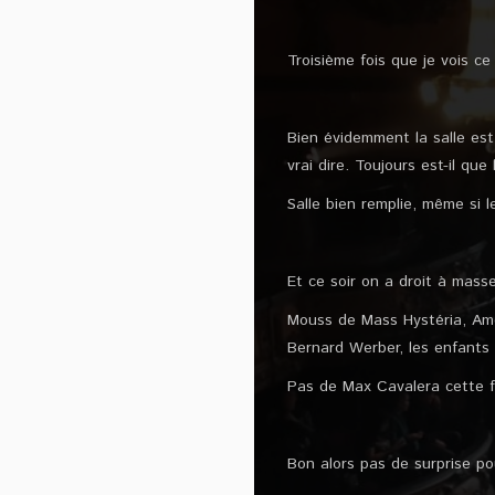
Troisième fois que je vois c
Bien évidemment la salle est
vrai dire. Toujours est-il que
Salle bien remplie, même si 
Et ce soir on a droit à masse
Mouss de Mass Hystéria, Amé
Bernard Werber, les enfant
Pas de Max Cavalera cette 
Bon alors pas de surprise po