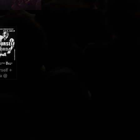
),
rself +
da @
(Paris),
bre 2015