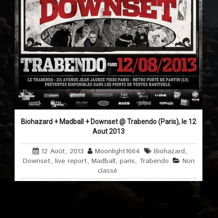
Biohazard + Madball + Downset @ Trabendo (Paris), le 12
Aout 2013
12 Août, 2013
Moonlight1664
Biohazard
,
Downset
,
live report
,
Madball
,
paris
,
Trabendo
Non
classé