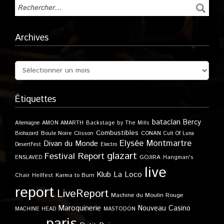
Archives
Étiquettes
bataclan
Bercy
Allemagne
AMON AMARTH
Backstage by The Mills
Combustibles
Boule Noire
Clisson
CONAN
Biohazard
Cult Of Luna
Elysée Montmartre
Divan du Monde
DesertFest
Electro
glazart
Festival Report
GOJIRA
ENSLAVED
Hangman's
live
Klub
La Loco
Karma to Burn
Chair
Hellfest
report
LiveReport
Machine du Moulin Rouge
Maroquinerie
Nouveau Casino
MACHINE HEAD
MASTODON
paris