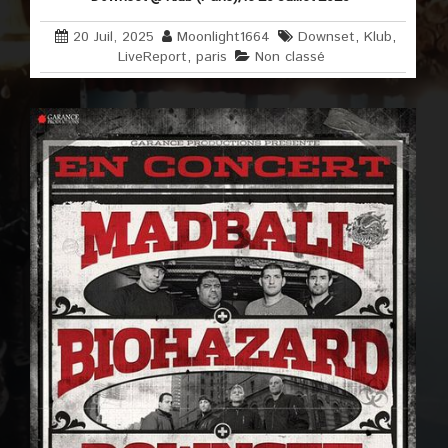
20 Juil, 2025
Moonlight1664
Downset
,
Klub
,
LiveReport
,
paris
Non classé