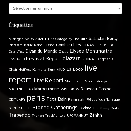
Étiquettes
bataclan
Bercy
Allemagne
AMON AMARTH
Backstage by The Mills
Combustibles
Boule Noire
Clisson
CONAN
Biohazard
Cult Of Luna
Elysée Montmartre
Divan du Monde
DesertFest
Electro
glazart
Festival Report
GOJIRA
ENSLAVED
Hangman's
live
Klub
La Loco
Karma to Burn
Chair
Hellfest
report
LiveReport
Machine du Moulin Rouge
Maroquinerie
Nouveau Casino
MACHINE HEAD
MASTODON
paris
Petit Bain
OBITUARY
Rammstein
République Tchèque
Stoned Gatherings
Techno
SEPTIC FLESH
The Young Gods
Trabendo
Zénith
Trianon
Truckfighters
UFOMAMMUT