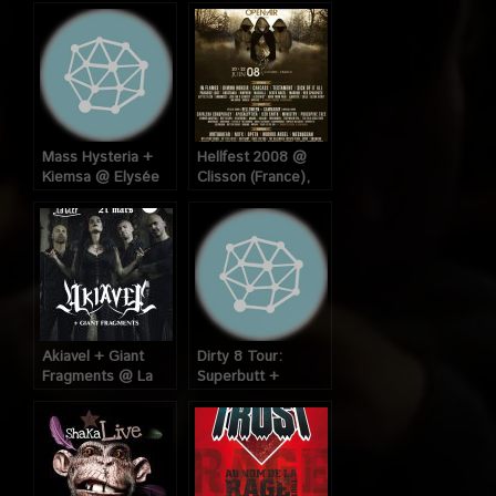
Mass Hysteria +
Hellfest 2008 @
Kiemsa @ Elysée
Clisson (France),
Montmartre (Paris),
du 20 au 22 Juin
le 16 Novembre
2008
2007
Akiavel + Giant
Dirty 8 Tour:
Fragments @ La
Superbutt +
Clef (Saint Germain
Housebound + Sikh
en Laye), le 21
@ Boule Noire
Mars 2025
(Paris) le 21
Novembre 2007