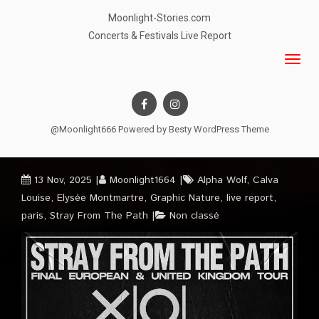
Moonlight-Stories.com
Concerts & Festivals Live Report
@Moonlight666 Powered by
Besty WordPress Theme
13 Nov, 2025
Moonlight1664
Alpha Wolf
,
Calva
Louise
,
Elysée Montmartre
,
Graphic Nature
,
live report
,
paris
,
Stray From The Path
Non classé