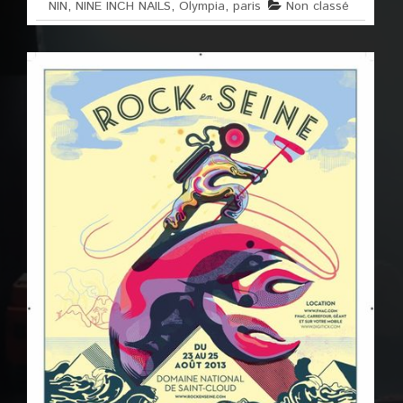
NIN
,
NINE INCH NAILS
,
Olympia
,
paris
Non classé