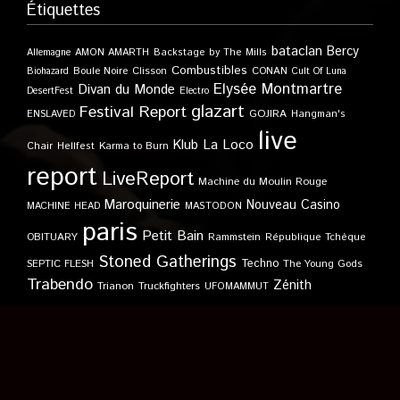
Étiquettes
bataclan
Bercy
Allemagne
AMON AMARTH
Backstage by The Mills
Combustibles
Boule Noire
Clisson
CONAN
Biohazard
Cult Of Luna
Elysée Montmartre
Divan du Monde
DesertFest
Electro
glazart
Festival Report
GOJIRA
ENSLAVED
Hangman's
live
Klub
La Loco
Karma to Burn
Chair
Hellfest
report
LiveReport
Machine du Moulin Rouge
Maroquinerie
Nouveau Casino
MACHINE HEAD
MASTODON
paris
Petit Bain
OBITUARY
Rammstein
République Tchèque
Stoned Gatherings
Techno
SEPTIC FLESH
The Young Gods
Trabendo
Zénith
Trianon
Truckfighters
UFOMAMMUT