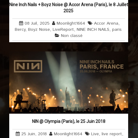
Nine Inch Nails + Boyz Noise @ Accor Arena (Paris), le 8 Juillet
2025
08 Juil, 2025
Moonlight1664
Accor Arena
,
Bercy
,
Boyz Noise
,
LiveReport
,
NINE INCH NAILS
,
paris
Non classé
NIN @ Olympia (Paris), le 25 Juin 2018
25 Juin, 2018
Moonlight1664
Live
,
live report
,