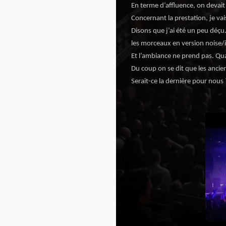
En terme d’affluence, on devait p
Concernant la prestation, je vai
Disons que j’ai été un peu déçu.
les morceaux en version noise/i
Et l’ambiance ne prend pas. Qu
Du coup on se dit que les ancie
Serait-ce la dernière pour nous 