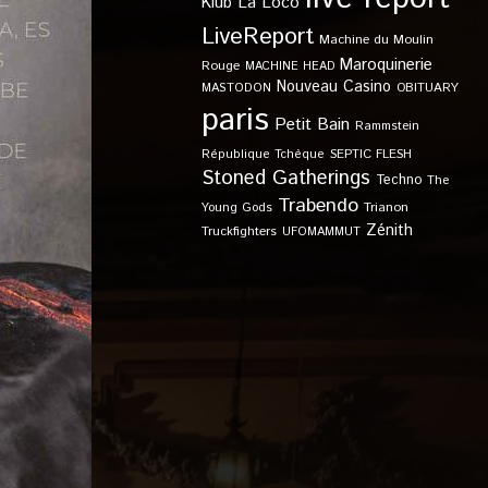
Klub
La Loco
LiveReport
Machine du Moulin
Maroquinerie
Rouge
MACHINE HEAD
Nouveau Casino
OBITUARY
MASTODON
paris
Petit Bain
Rammstein
SEPTIC FLESH
République Tchèque
Stoned Gatherings
Techno
The
Trabendo
Young Gods
Trianon
Zénith
Truckfighters
UFOMAMMUT