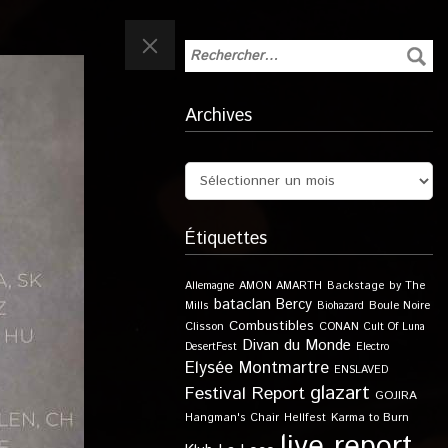
Archives
Étiquettes
Allemagne
AMON AMARTH
Backstage by The
bataclan
Bercy
Boule Noire
Mills
Biohazard
Combustibles
Clisson
CONAN
Cult Of Luna
Divan du Monde
DesertFest
Electro
Elysée Montmartre
ENSLAVED
glazart
Festival Report
GOJIRA
Karma to Burn
Hangman's Chair
Hellfest
live report