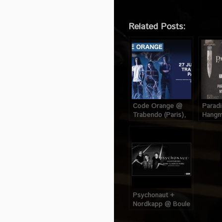
Related Posts:
Code Orange @
Paradi
Trabendo (Paris),
Hangm
le 27 Juin 2023
Traben
le 25 
Psychonaut +
Nordkapp @ Boule
Noire (Paris), le 14