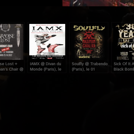
se Lost +
IAMX @ Divan du
Soulfly @ Trabendo
Sick Of It A
an’s Chair @
Monde (Paris), le
(Paris), le 01
Black Bom
do (Paris),
06 Octobre 2011
Octobre 2012
Trabendo (
Octobre 2022
le 23 Octo