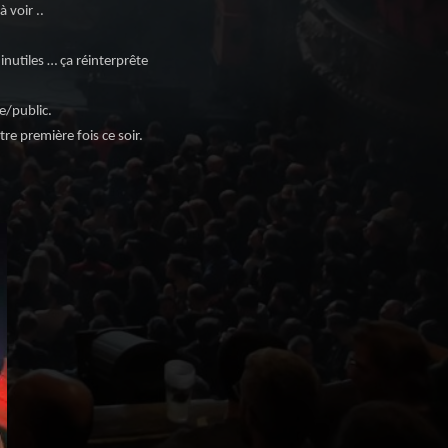
 voir ..
inutiles … ça réinterprête
e/public.
re première fois ce soir.