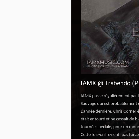
IAMX @ Trabendo (Par
IAMX passe régulièrement par l
Sauvage qui est probablement c
L’année dernière, Chris Corner é
était entouré et ne cessait de b
tournée spéciale, pour un mond
Cette fois-ci il revient, pas f