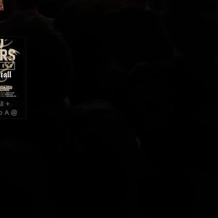
ll +
b A @
Paris),
bre 2016