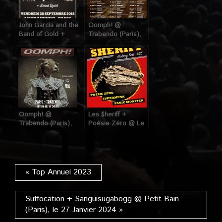
John Garcia and the
Oomph! @
Band of Gold +
Trabendo (Paris),
Dead Quiet @
le 12 Avril 2016
Trabendo (Paris),
le 23 Janvier 2019
Oomph! @
Les $heriff +
Trabendo (Paris),
Poésie Zéro @ Le
le 16 Novembre
Trabendo (Paris),
2023
le 27 Juillet 2022
« Top Annuel 2023
Suffocation + Sanguisugabogg @ Petit Bain
(Paris), le 27 Janvier 2024 »