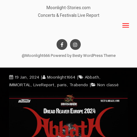
Moonlight-Stories.com
Concerts & Festivals Live Report
@Moonlight666 Powered by
Besty WordPress Theme
19 Jan, 2024
Moonlight1664
Abbath
,
IMMORTAL
,
LiveReport
,
paris
,
Trabendo
Non classé