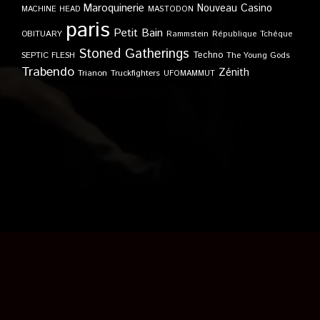
Maroquinerie
Nouveau Casino
MACHINE HEAD
MASTODON
paris
Petit Bain
OBITUARY
Rammstein
République Tchèque
Stoned Gatherings
Techno
SEPTIC FLESH
The Young Gods
Trabendo
Zénith
Trianon
Truckfighters
UFOMAMMUT