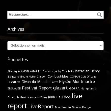
Archives
Étiquettes
bataclan
Bercy
Allemagne
AMON AMARTH
Backstage by The Mills
Combustibles
Boule Noire
Clisson
CONAN
Biohazard
Cult Of Luna
Elysée Montmartre
Divan du Monde
DesertFest
Electro
glazart
Festival Report
GOJIRA
ENSLAVED
Hangman's
live
Klub
La Loco
Karma to Burn
Chair
Hellfest
report
LiveReport
Machine du Moulin Rouge