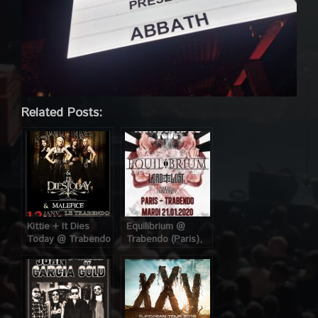
Related Posts:
Kittie + It Dies
Equilibrium @
Today @ Trabendo
Trabendo (Paris),
(Paris), le 12 Janvier
le 21 Janvier 2020
2010