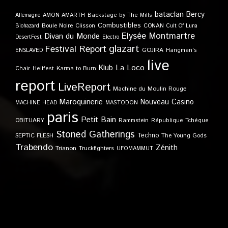
bataclan
Bercy
Allemagne
AMON AMARTH
Backstage by The Mills
Combustibles
Boule Noire
Clisson
CONAN
Biohazard
Cult Of Luna
Elysée Montmartre
Divan du Monde
DesertFest
Electro
glazart
Festival Report
GOJIRA
ENSLAVED
Hangman's
live
Klub
La Loco
Karma to Burn
Chair
Hellfest
report
LiveReport
Machine du Moulin Rouge
Maroquinerie
Nouveau Casino
MACHINE HEAD
MASTODON
paris
Petit Bain
OBITUARY
Rammstein
République Tchèque
Stoned Gatherings
Techno
SEPTIC FLESH
The Young Gods
Trabendo
Zénith
Trianon
Truckfighters
UFOMAMMUT