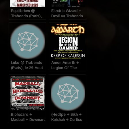
Equilibrium @
Electric Wizard +
Trabendo (Paris),
Devil au Trabendo
le 21 Janvier 2020
(Paris), le 08 Mars
2011
Luke @ Trabendo
Amon Amarth +
(Paris), le 29 Aout
Legion Of The
2007
Damned + Keep Of
Kalessin @
Trabendo (Paris),
10 Mars 2009
Biohazard +
(Hed)pe + Sikh +
Madball + Downset
Keishah + Curtiss
@ Trabendo
@ Trabendo