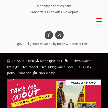
Moonlight-Stories.com
Concerts & Festivals Live Report
@Moonlight666 Powered by
Besty WordPress Theme
25 Août, 2020
Moonlight1664
FuckYouCovid
,
little jimi
,
live report
,
LiveDuringCovid
,
MARS RED SKY
,
paris
,
Trabendo
Non classé