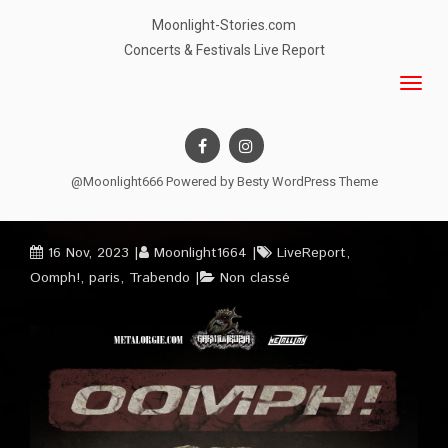
Moonlight-Stories.com
Concerts & Festivals Live Report
@Moonlight666 Powered by
Besty WordPress Theme
16 Nov, 2023
Moonlight1664
LiveReport
,
Oomph!
,
paris
,
Trabendo
Non classé