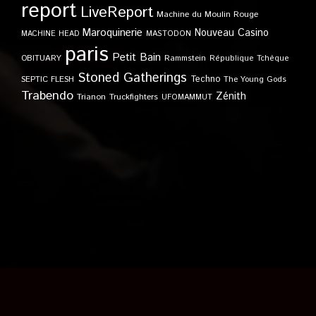
report
LiveReport
Machine du Moulin Rouge
Maroquinerie
Nouveau Casino
MACHINE HEAD
MASTODON
paris
Petit Bain
OBITUARY
Rammstein
République Tchèque
Stoned Gatherings
Techno
SEPTIC FLESH
The Young Gods
Trabendo
Zénith
Trianon
Truckfighters
UFOMAMMUT