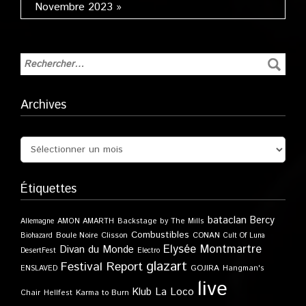
Novembre 2023 »
Archives
Étiquettes
bataclan
Bercy
Allemagne
AMON AMARTH
Backstage by The Mills
Combustibles
Boule Noire
Clisson
CONAN
Biohazard
Cult Of Luna
Elysée Montmartre
Divan du Monde
DesertFest
Electro
glazart
Festival Report
GOJIRA
ENSLAVED
Hangman's
live
Klub
La Loco
Karma to Burn
Chair
Hellfest