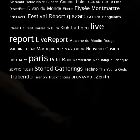
Combustibles
Boule Noire
Clisson
CONAN
Biohazard
Cult Of Luna
Elysée Montmartre
Divan du Monde
DesertFest
Electro
glazart
Festival Report
GOJIRA
ENSLAVED
Hangman's
live
Klub
La Loco
Karma to Burn
Chair
Hellfest
report
LiveReport
Machine du Moulin Rouge
Maroquinerie
Nouveau Casino
MACHINE HEAD
MASTODON
paris
Petit Bain
OBITUARY
Rammstein
République Tchèque
Stoned Gatherings
Techno
SEPTIC FLESH
The Young Gods
Trabendo
Zénith
Trianon
Truckfighters
UFOMAMMUT