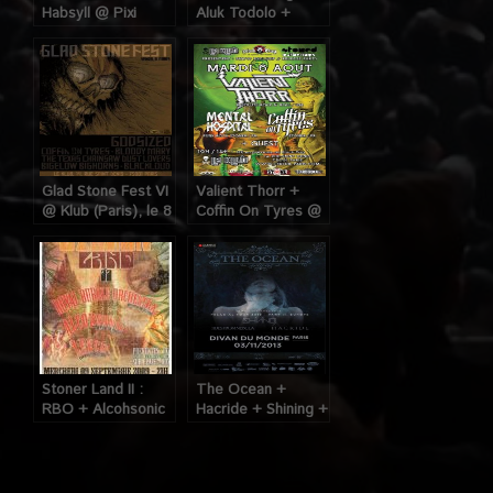
Habsyll @ Pixi
Aluk Todolo +
(Paris), le 4
Menace Ruine @
septembre 2009
Point Éphémère
(Paris), le 12 Avril
2011
Glad Stone Fest VI
Valient Thorr +
@ Klub (Paris), le 8
Coffin On Tyres @
Mars 2013
Klub (Paris), le 6
Aout 2013
Stoner Land II :
The Ocean +
RBO + Alcohsonic
Hacride + Shining +
+ Leech @ Klub
Tides From
(Paris), le 09
Nebula, Divan du
Septembre 2009
Monde (Paris), le
03 Novembre 2013