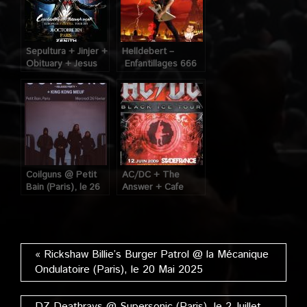
Sepultura + Jinjer +
Helldebert –
Obituary + Jesus
Enfantillages 666
Piece @ Zénith
@ TAM (Rueil
(Paris), le 30
Malmaison), le 8
Octobre 2024
Novembre 2024
Coilguns @ Petit
AC/DC + The
Bain (Paris), le 26
Answer + Cafe
Février 2025
Bertrand @ Stade
de France (Paris),
le 12 Juin 2009
« Rickshaw Billie’s Burger Patrol @ la Mécanique
Ondulatoire (Paris), le 20 Mai 2025
DZ Deathrays @ Supersonic (Paris), le 2 Juillet