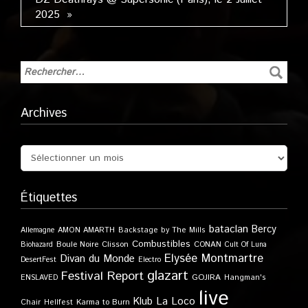
2025 »
Archives
Étiquettes
bataclan
Bercy
Allemagne
AMON AMARTH
Backstage by The Mills
Combustibles
Boule Noire
Clisson
CONAN
Biohazard
Cult Of Luna
Elysée Montmartre
Divan du Monde
DesertFest
Electro
glazart
Festival Report
GOJIRA
ENSLAVED
Hangman's
live
Klub
La Loco
Karma to Burn
Chair
Hellfest