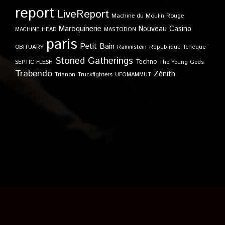
report
LiveReport
Machine du Moulin Rouge
Maroquinerie
Nouveau Casino
MACHINE HEAD
MASTODON
paris
Petit Bain
OBITUARY
Rammstein
République Tchèque
Stoned Gatherings
Techno
SEPTIC FLESH
The Young Gods
Trabendo
Zénith
Trianon
Truckfighters
UFOMAMMUT