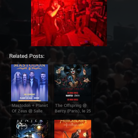
Related Posts:
Mastodon + Planet
The Offspring @
Of Zeus @ Salle
Bercy (Paris), le 25
Pleyel (Paris), le 7
Mai 2023
Juin 2022