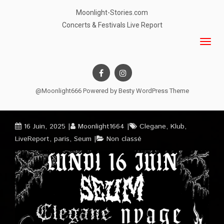
Moonlight-Stories.com
Concerts & Festivals Live Report
@Moonlight666 Powered by
Besty WordPress Theme
16 Juin, 2025
Moonlight1664
Clegane
,
Klub
,
LiveReport
,
paris
,
Seum
Non classé