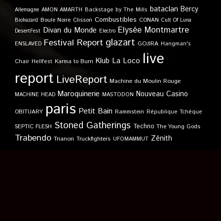
bataclan
Bercy
Allemagne
AMON AMARTH
Backstage by The Mills
Combustibles
Boule Noire
Clisson
CONAN
Biohazard
Cult Of Luna
Elysée Montmartre
Divan du Monde
DesertFest
Electro
glazart
Festival Report
GOJIRA
ENSLAVED
Hangman's
live
Klub
La Loco
Karma to Burn
Chair
Hellfest
report
LiveReport
Machine du Moulin Rouge
Maroquinerie
Nouveau Casino
MACHINE HEAD
MASTODON
paris
Petit Bain
OBITUARY
Rammstein
République Tchèque
Stoned Gatherings
Techno
SEPTIC FLESH
The Young Gods
Trabendo
Zénith
Trianon
Truckfighters
UFOMAMMUT