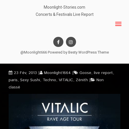
Moonlight-Stories.com
Concerts & Festivals Live Report
@Moonlight666 Powered by
Besty WordPress Theme
23 Fév, 2013
Moonlight1664
Goose
,
live report
,
paris
,
Sexy Sushi
,
Techno
,
VITALIC
,
Zénith
Non
classé