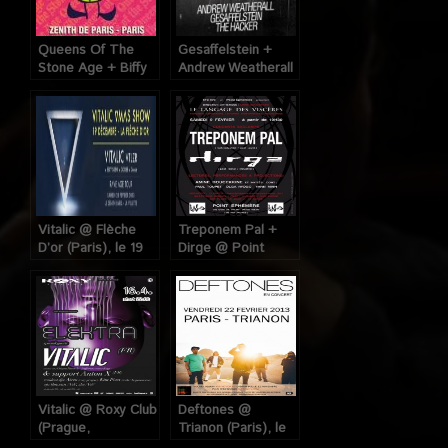
Queens Of The
Gesaffelstein +
Stone Age + Biffy
Andrew Weatherall
Clyro @ Zénith
@ Social Club
(Paris), le 29
(Paris), le 02
Février 2008
Février 2013
Vitalic @ Flèche
Treponem Pal +
D’or (Paris), le 19
Dirge @ Point
Décembre 2012
Ephémère (Paris),
le 09 Février 2013
Vitalic @ Roxy Club
Deftones @
(Prague,
Trianon (Paris), le
République
22 Février 2013