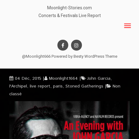
Moonlight-Stories.com
Concerts & Festivals Live Report
@Moonlight666 Powered by
Besty WordPress Theme
04 Déc, 2015
Moonlight1664
John Garcia
,
l'Archipel
,
live report
,
paris
,
Stoned Gatherings
Non
classé