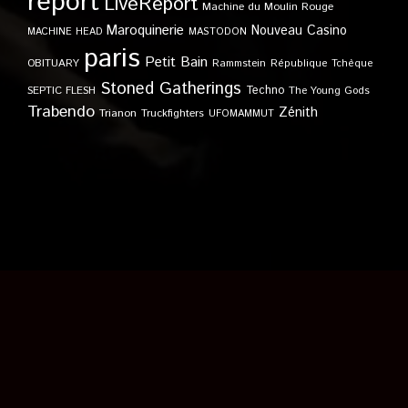
report
LiveReport
Machine du Moulin Rouge
Maroquinerie
Nouveau Casino
MACHINE HEAD
MASTODON
paris
Petit Bain
OBITUARY
Rammstein
République Tchèque
Stoned Gatherings
Techno
SEPTIC FLESH
The Young Gods
Trabendo
Zénith
Trianon
Truckfighters
UFOMAMMUT