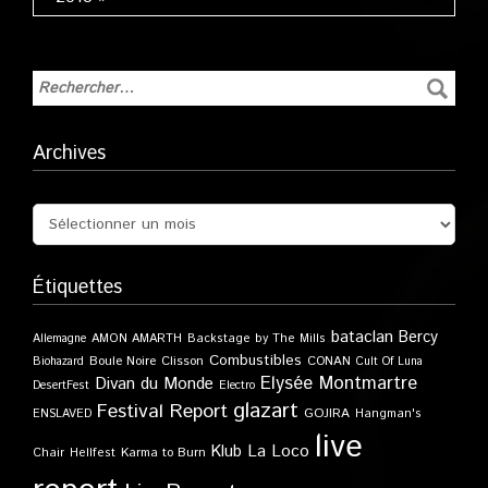
Archives
Étiquettes
bataclan
Bercy
Allemagne
AMON AMARTH
Backstage by The Mills
Combustibles
Boule Noire
Clisson
CONAN
Biohazard
Cult Of Luna
Elysée Montmartre
Divan du Monde
DesertFest
Electro
glazart
Festival Report
GOJIRA
ENSLAVED
Hangman's
live
Klub
La Loco
Karma to Burn
Chair
Hellfest