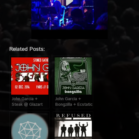
Related Posts:
John Garcia +
John Garcia +
Steak @ Glazart
Bongzilla + Ecstatic
(Paris) , le 02
Visions @ Glazart
Décembre 2014
(Paris), le 3 Mai
2017