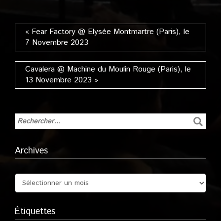
Novembre 2022
O’Sullivans
Backstage by the
Mills (Paris), le 30
Août 2019
« Fear Factory @ Elysée Montmartre (Paris), le
7 Novembre 2023
Cavalera @ Machine du Moulin Rouge (Paris), le
13 Novembre 2023 »
Archives
Étiquettes