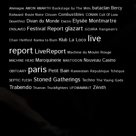
bataclan
Bercy
Allemagne
AMON AMARTH
Backstage by The Mills
Combustibles
Boule Noire
Clisson
CONAN
Biohazard
Cult Of Luna
Elysée Montmartre
Divan du Monde
DesertFest
Electro
glazart
Festival Report
GOJIRA
ENSLAVED
Hangman's
live
Klub
La Loco
Karma to Burn
Chair
Hellfest
report
LiveReport
Machine du Moulin Rouge
Maroquinerie
Nouveau Casino
MACHINE HEAD
MASTODON
paris
Petit Bain
OBITUARY
Rammstein
République Tchèque
Stoned Gatherings
Techno
SEPTIC FLESH
The Young Gods
Trabendo
Zénith
Trianon
Truckfighters
UFOMAMMUT