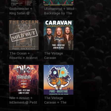
Gothminister +
Ufomammut + Witchfinder @
King Satan @
Backstage by The
Backstage by the
Mills (Paris), le 22
Mills (Paris), le 5
Septembre 2022
Novembre 2023
The Ocean +
The Vintage
Rosetta + Arabrot
Caravan
@ O’Sullivans
+ Volcanova @
Backstage By The
Backstage by The
Mills (Paris), le 1er
Mills (Paris), le 6
Novembre 2018
Octobre 2022
Nile + Krisiun +
The Vintage
InElement @ Petit
Caravan + The
Bain (Paris), le 14
Black Mirrors @