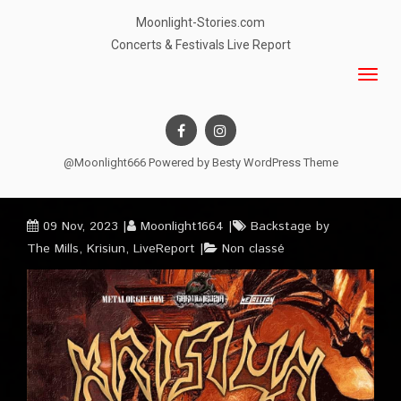
Moonlight-Stories.com
Concerts & Festivals Live Report
@Moonlight666 Powered by
Besty WordPress Theme
09 Nov, 2023
Moonlight1664
Backstage by
The Mills
,
Krisiun
,
LiveReport
Non classé