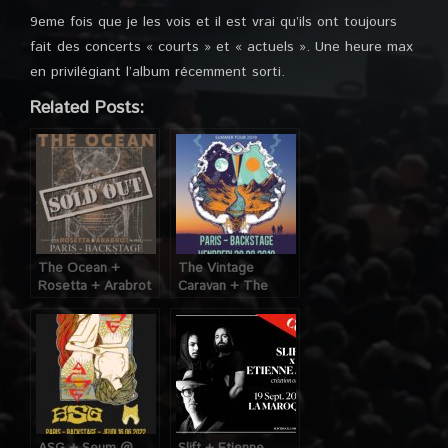
9eme fois que je les vois et il est vrai qu’ils ont toujours
fait des concerts « courts » et « actuels ». Une heure max
en privilégiant l’album récemment sorti.
Related Posts:
The Ocean +
The Vintage
Rosetta + Arabrot
Caravan + The
@ O’Sullivans
Black Mirrors @
Backstage By The
O’Sullivans
Mills (Paris), le 1er
Backstage by the
Novembre 2018
Mills (Paris), le 30
Août 2019