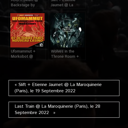
ASG + Seum @
Slift + Etienne
Backstage by
Jaumet @ La
The MIll (Paris), le
Maroquinerie
16 Juin 2022
(Paris), le 19
Septembre 2022
Ufomammut +
Wolves in the
Morkobot @
Throne Room +
Nouveau Casino
Ufomammut @
(Paris), le 07
Glaz’art (Paris), 18
Octobre 2011
Mai 2010
« Slift + Etienne Jaumet @ La Maroquinerie
(Paris), le 19 Septembre 2022
Last Train @ La Maroquinerie (Paris), le 28
Septembre 2022 »