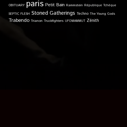
paris
Petit Bain
OBITUARY
Rammstein
République Tchèque
Stoned Gatherings
Techno
SEPTIC FLESH
The Young Gods
Trabendo
Zénith
Trianon
Truckfighters
UFOMAMMUT