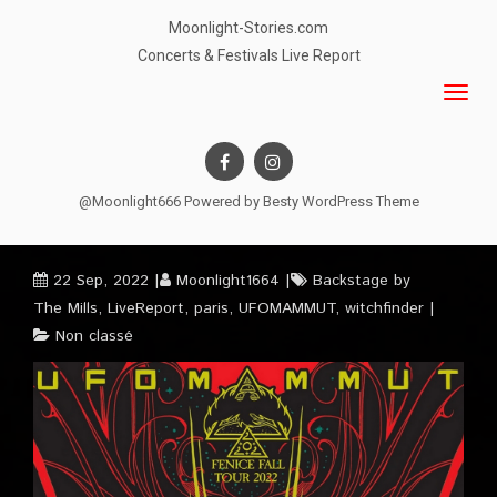
Moonlight-Stories.com
Concerts & Festivals Live Report
@Moonlight666 Powered by
Besty WordPress Theme
22 Sep, 2022
Moonlight1664
Backstage by
The Mills
,
LiveReport
,
paris
,
UFOMAMMUT
,
witchfinder
Non classé