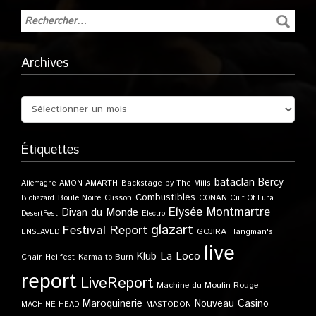
Archives
Étiquettes
bataclan
Bercy
Allemagne
AMON AMARTH
Backstage by The Mills
Combustibles
Boule Noire
Clisson
CONAN
Biohazard
Cult Of Luna
Elysée Montmartre
Divan du Monde
DesertFest
Electro
glazart
Festival Report
GOJIRA
ENSLAVED
Hangman's
live
Klub
La Loco
Karma to Burn
Chair
Hellfest
report
LiveReport
Machine du Moulin Rouge
Maroquinerie
Nouveau Casino
MACHINE HEAD
MASTODON