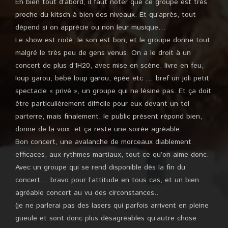
Eh bien tout d’abord, il faut noter que ce groupe est très
proche du kitsch à bien des niveaux. Et qu’après, tout
dépend si on apprécie ou non leur musique…
Le show est rodé, le son est bon, et le groupe donne tout
malgré le très peu de gens venus. On a le droit à un
concert de plus d’1H20, avec mise en scène, livre en feu,
loup garou, bébé loup garou, épée etc … bref un joli petit
spectacle « privé », un groupe qui ne lésine pas. Et ça doit
être particulièrement difficile pour eux devant un tel
parterre, mais finalement, le public présent répond bien,
donne de la voix, et ça reste une soirée agréable.
Bon concert, une avalanche de morceaux diablement
efficaces, aux rythmes martiaux, tout ce qu’on aime donc.
Avec un groupe qui se rend disponible dès la fin du
concert… bravo pour l’attitude en tous cas, et un bien
agréable concert au vu des circonstances..
(je ne parlerai pas des lasers qui parfois arrivent en pleine
gueule et sont donc plus désagréables qu’autre chose