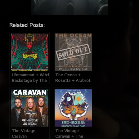
Related Posts:
Ufomammut + Witchfinder @
The Ocean +
Backstage by The
Rosetta + Arabrot
Mills (Paris), le 22
@ O’Sullivans
Septembre 2022
Backstage By The
Mills (Paris), le 1er
Novembre 2018
The Vintage
The Vintage
Caravan
Caravan + The