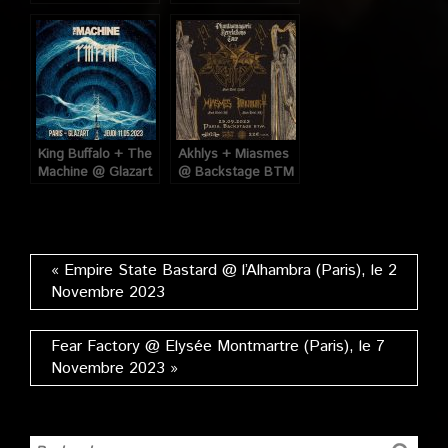
+ Volcanova @
Black Mirrors @
Backstage by The
O’Sullivans
Mills (Paris), le 6
Backstage by the
Octobre 2022
Mills (Paris), le 30
Août 2019
King Buffalo + The
Akhlys + Miasmes
Machine @ Glazart
@ Backstage BTM
(Paris), le 11 Mai
(Paris), le 25
2023
Septembre 2023
« Empire State Bastard @ l’Alhambra (Paris), le 2
Novembre 2023
Fear Factory @ Elysée Montmartre (Paris), le 7
Novembre 2023 »