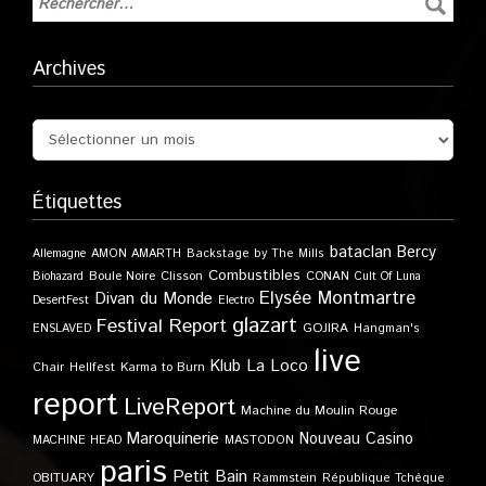
Archives
Étiquettes
bataclan
Bercy
Allemagne
AMON AMARTH
Backstage by The Mills
Combustibles
Boule Noire
Clisson
CONAN
Biohazard
Cult Of Luna
Elysée Montmartre
Divan du Monde
DesertFest
Electro
glazart
Festival Report
GOJIRA
ENSLAVED
Hangman's
live
Klub
La Loco
Karma to Burn
Chair
Hellfest
report
LiveReport
Machine du Moulin Rouge
Maroquinerie
Nouveau Casino
MACHINE HEAD
MASTODON
paris
Petit Bain
OBITUARY
Rammstein
République Tchèque