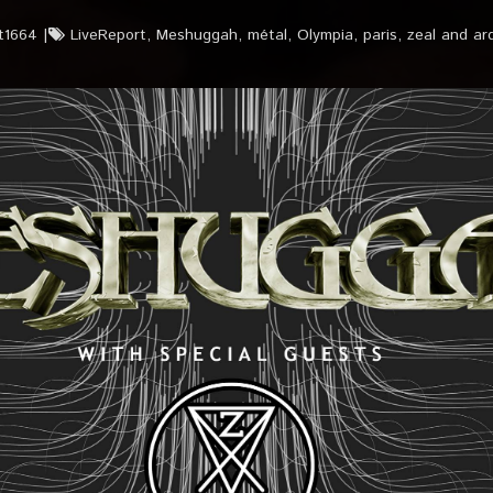
t1664
LiveReport
,
Meshuggah
,
métal
,
Olympia
,
paris
,
zeal and ar