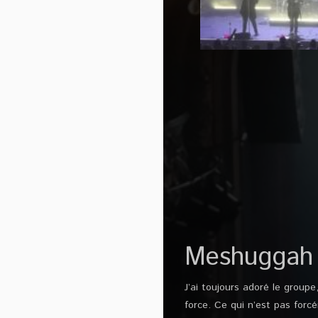
Meshuggah
J’ai toujours adoré le group
force. Ce qui n’est pas forc