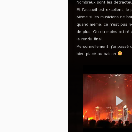
Nombreux sont les détracteur
Et l’accueil est excellent, le
Même si les musiciens ne b
quand même, ce n’est pas ri
de plus. Ou du moins attiré
le rendu final.
Personnellement, j’ai passé 
bien placé au balcon