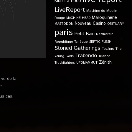
Klub
La Loco
LiveReport
Machine du Moulin
Maroquinerie
Rouge
MACHINE HEAD
Nouveau Casino
OBITUARY
MASTODON
paris
Petit Bain
Rammstein
SEPTIC FLESH
République Tchèque
Stoned Gatherings
Techno
The
Trabendo
Young Gods
Trianon
Zénith
Truckfighters
UFOMAMMUT
 vu de la
rs.
ous cas.