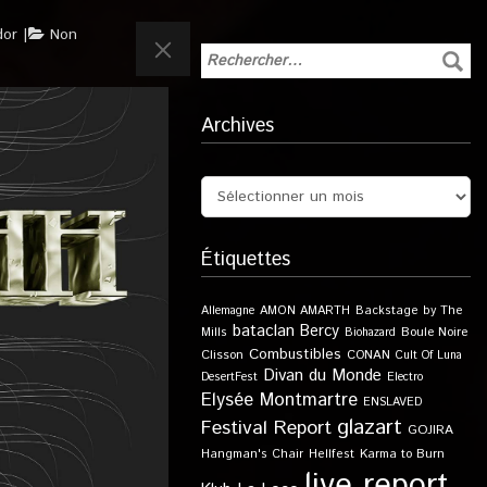
dor
Non
Archives
Étiquettes
Allemagne
AMON AMARTH
Backstage by The
bataclan
Bercy
Boule Noire
Mills
Biohazard
Combustibles
Clisson
CONAN
Cult Of Luna
Divan du Monde
DesertFest
Electro
Elysée Montmartre
ENSLAVED
glazart
Festival Report
GOJIRA
Karma to Burn
Hangman's Chair
Hellfest
live report