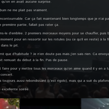
t, qu’on en avait aucune surprise.
lbum ne me plait pas vraiment.
incontournable. Car ça fait maintenant bien longtemps que je n’ai p
 première partie, fallait pas rater ça.
ons-le d’emblée. 2 premiers morceaux moyens pour se chauffer, puis
e moment pour en ressortir sur les rotules (ou ce qu’il en reste) à la 
 dans le pit.
ré que d’habitude ? Je n’en doute pas mais j’en sais rien. Ca envoyai
pit remuait du début à la fin. Pas de pause.
 faire pour y mettre tous les morceaux qu’on aime quand il y en a ta
 concert.
toujours aussi rebondissant (c’est rigolo), mais qui a sué du plafon
 excellente soirée.