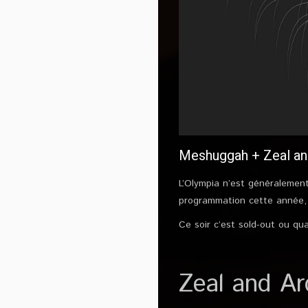
Meshuggah + Zeal and
L’Olympia n’est généralement
programmation cette année, 
Ce soir c’est sold-out ou qu
Zeal and Ar