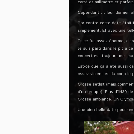
carré et millimétré et parfai
Cependant … leur dernier a
Par contre cette date était 
simplement. Et avec une telle
Et ce fut assez énorme, dis
Je suis parti dans le pit à c
concert est toujours meilleur
Est-ce que ça a été aussi car
assez violent et du coup le 
Grosse setlist (mais comment
d’un groupe). Plus d’1H30 de
Grosse ambiance. Un Olympia 
Une bien belle date pour une