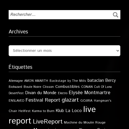
Archives
Étiquettes
bataclan
Bercy
Allemagne
AMON AMARTH
Backstage by The Mills
Combustibles
Boule Noire
Clisson
CONAN
Biohazard
Cult Of Luna
Elysée Montmartre
Divan du Monde
DesertFest
Electro
glazart
Festival Report
GOJIRA
ENSLAVED
Hangman's
live
Klub
La Loco
Karma to Burn
Chair
Hellfest
report
LiveReport
Machine du Moulin Rouge