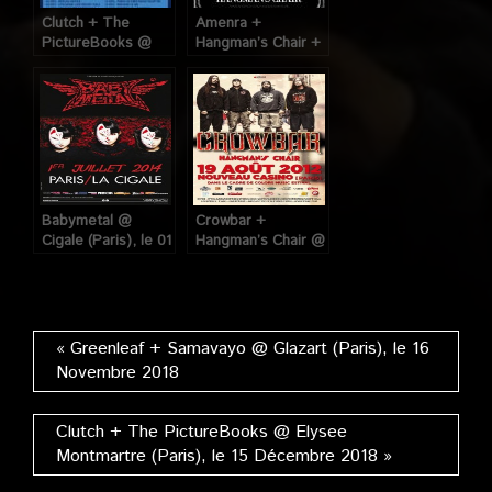
Clutch + The
Amenra +
PictureBooks @
Hangman’s Chair +
Elysee Montmartre
Frrt + Arafat @
(Paris), le 15
Klub (Paris), le 08
Décembre 2018
Juin 2009
Babymetal @
Crowbar +
Cigale (Paris), le 01
Hangman’s Chair @
Juillet 2014
Nouveau Casino
(Paris), le 19 Aout
2012
« Greenleaf + Samavayo @ Glazart (Paris), le 16
Novembre 2018
Clutch + The PictureBooks @ Elysee
Montmartre (Paris), le 15 Décembre 2018 »