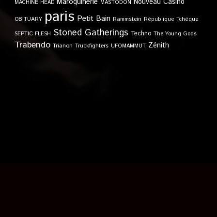
Maroquinerie
Nouveau Casino
MACHINE HEAD
MASTODON
paris
Petit Bain
OBITUARY
Rammstein
République Tchèque
Stoned Gatherings
Techno
SEPTIC FLESH
The Young Gods
Trabendo
Zénith
Trianon
Truckfighters
UFOMAMMUT