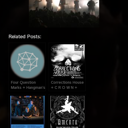
Related Posts:
Four Question
Corrections House
Marks + Hangman’s
+ C R O W N +
Chair @ Pakito
Hangman’s Chair @
(Paris), le 12
Flèche D’or (Paris),
Décembre 2008
le 10 Décembre
2013