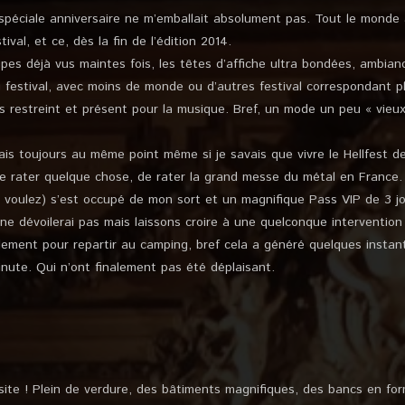
 spéciale anniversaire ne m’emballait absolument pas. Tout le monde
tival, et ce, dès la fin de l’édition 2014.
es déjà vus maintes fois, les têtes d’affiche ultra bondées, ambian
u festival, avec moins de monde ou d’autres festival correspondant 
s restreint et présent pour la musique. Bref, un mode un peu « vieux
tais toujours au même point même si je savais que vivre le Hellfest de 
 rater quelque chose, de rater la grand messe du métal en France.
s voulez) s’est occupé de mon sort et un magnifique Pass VIP de 3 j
ne dévoilerai pas mais laissons croire à une quelconque intervention 
alement pour repartir au camping, bref cela a généré quelques instan
inute. Qui n’ont finalement pas été déplaisant.
 site ! Plein de verdure, des bâtiments magnifiques, des bancs en fo