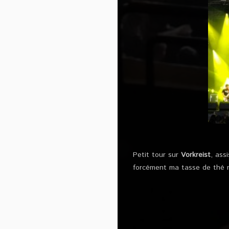
Petit tour sur
Vorkreist
, ass
forcément ma tasse de thé 