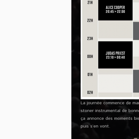
La journée commence de man
stoner instrumental de bonne
ça annonce des moments bien
puis s’en vont.