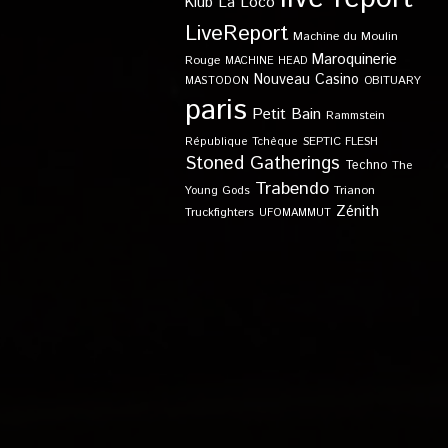
Klub
La Loco
LiveReport
Machine du Moulin
Maroquinerie
Rouge
MACHINE HEAD
Nouveau Casino
OBITUARY
MASTODON
paris
Petit Bain
Rammstein
SEPTIC FLESH
République Tchèque
Stoned Gatherings
Techno
The
Trabendo
Young Gods
Trianon
Zénith
Truckfighters
UFOMAMMUT