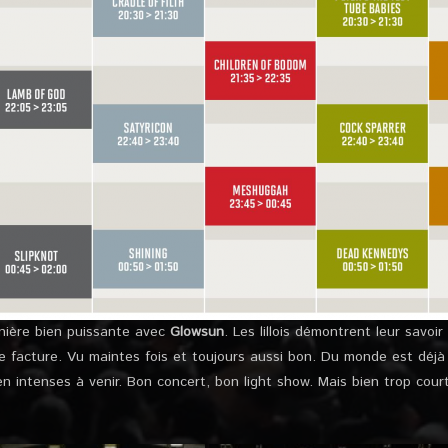
ière bien puissante avec
Glowsun
. Les lillois démontrent leur savoi
 facture. Vu maintes fois et toujours aussi bon. Du monde est déjà
 intenses à venir. Bon concert, bon light show. Mais bien trop cour