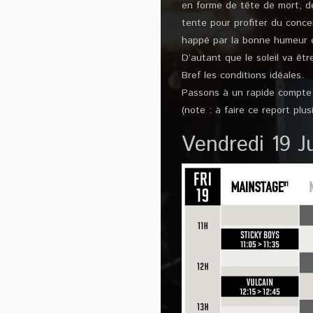
en forme de tête de mort, de
tente pour profiter du conce
happé par la bonne humeur e
D’autant que le soleil va êt
Bref les conditions idéales.
Passons à un rapide compte 
(note : à faire ce report pl
Vendredi 19 J