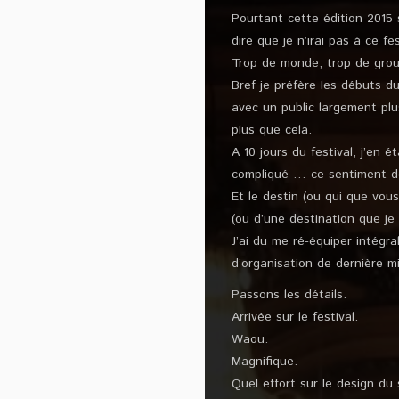
Pourtant cette édition 2015
dire que je n’irai pas à ce fes
Trop de monde, trop de group
Bref je préfère les débuts d
avec un public largement plu
plus que cela.
A 10 jours du festival, j’en é
compliqué … ce sentiment de
Et le destin (ou qui que vou
(ou d’une destination que je 
J’ai du me ré-équiper intégr
d’organisation de dernière m
Passons les détails.
Arrivée sur le festival.
Waou.
Magnifique.
Quel effort sur le design du