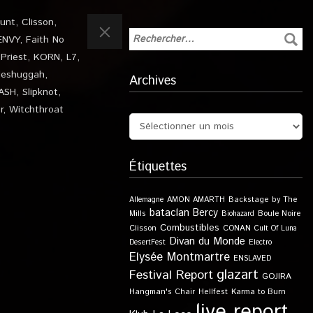
unt
,
Clisson
,
ENVY
,
Faith No
Priest
,
KORN
,
L7
,
eshuggah
,
Archives
ASH
,
Slipknot
,
r
,
Witchthroat
Étiquettes
Allemagne
AMON AMARTH
Backstage by The
bataclan
Bercy
Boule Noire
Mills
Biohazard
Combustibles
Clisson
CONAN
Cult Of Luna
Divan du Monde
DesertFest
Electro
Elysée Montmartre
ENSLAVED
glazart
Festival Report
GOJIRA
Karma to Burn
Hangman's Chair
Hellfest
live report