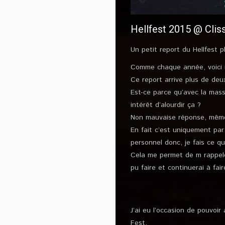
Hellfest 2015 @ Clis
Un petit report du Hellfest p
Comme chaque année, voici m
Ce report arrive plus de deu
Est-ce parce qu’avec la mass
intérêt d’alourdir ça ?
Non mauvaise réponse, même 
En fait c’est uniquement pa
personnel donc, je fais ce q
Cela me permet de m rappeler
pu faire et continuerai à fai
J’ai eu l’occasion de pouvoir
Fest.