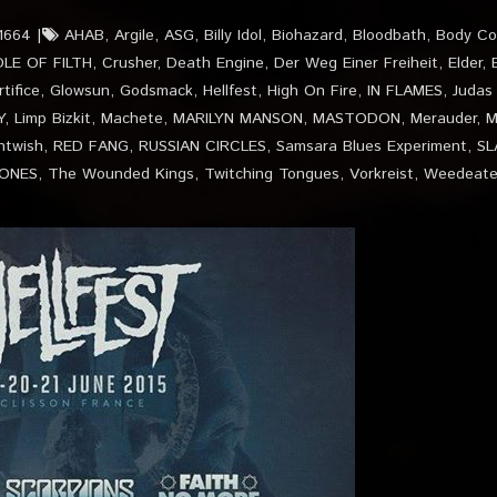
1664
AHAB
,
Argile
,
ASG
,
Billy Idol
,
Biohazard
,
Bloodbath
,
Body Co
LE OF FILTH
,
Crusher
,
Death Engine
,
Der Weg Einer Freiheit
,
Elder
,
tifice
,
Glowsun
,
Godsmack
,
Hellfest
,
High On Fire
,
IN FLAMES
,
Judas 
Y
,
Limp Bizkit
,
Machete
,
MARILYN MANSON
,
MASTODON
,
Merauder
,
M
htwish
,
RED FANG
,
RUSSIAN CIRCLES
,
Samsara Blues Experiment
,
SL
 ONES
,
The Wounded Kings
,
Twitching Tongues
,
Vorkreist
,
Weedeate