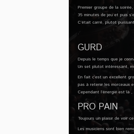
Premier groupe de la soirée,
35 minutes de jeu et puis s’
C’était carré, plutot puissant
.
GURD
Depuis le temps que je connai
Un set plutot intéressant, me
En fait c’est un excellent g
pas à retenir les morceaux 
Cependant l’énergie est là , e
PRO PAIN
Toujours un plaisir de voir c
Les musiciens sont bien remon