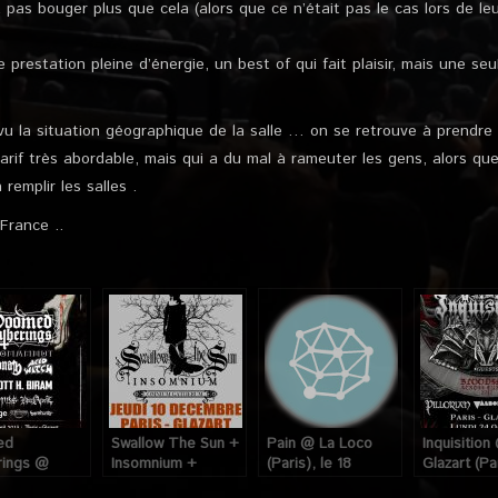
t pas bouger plus que cela (alors que ce n’était pas le cas lors de l
 prestation pleine d’énergie, un best of qui fait plaisir, mais une se
u la situation géographique de la salle … on se retrouve à prendre 
tarif très abordable, mais qui a du mal à rameuter les gens, alors qu
emplir les salles .
France ..
ed
Swallow The Sun +
Pain @ La Loco
Inquisition
rings @
Insomnium +
(Paris), le 18
Glazart (Par
 (Paris), 18
Omnium Gatherum
Février 2009
24 Avril 20