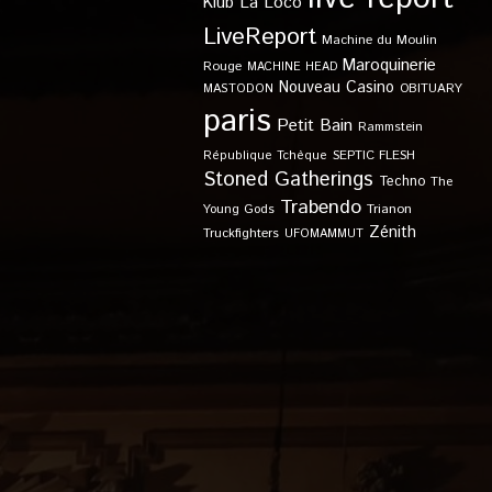
Klub
La Loco
LiveReport
Machine du Moulin
Maroquinerie
Rouge
MACHINE HEAD
Nouveau Casino
OBITUARY
MASTODON
paris
Petit Bain
Rammstein
SEPTIC FLESH
République Tchèque
Stoned Gatherings
Techno
The
Trabendo
Young Gods
Trianon
Zénith
Truckfighters
UFOMAMMUT