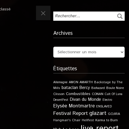
classé
Archives
Étiquettes
Allemagne
AMON AMARTH
Backstage by The
bataclan
Bercy
Boule Noire
Mills
Biohazard
Combustibles
Clisson
CONAN
Cult Of Luna
Divan du Monde
DesertFest
Electro
Elysée Montmartre
ENSLAVED
glazart
Festival Report
GOJIRA
Karma to Burn
Hangman's Chair
Hellfest
live report