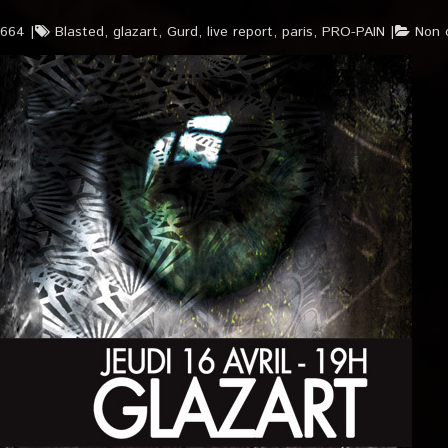
1664
Blasted
,
glazart
,
Gurd
,
live report
,
paris
,
PRO-PAIN
Non 