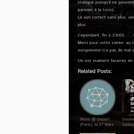
statique puisqu’il ne peuven
parisien à la Loco).
Le son correct sans plus, une
plus.
Cependant, fin à 23H55 …. v
Merci pour cette soirée, au 
européenne n’a pas de mal à r
On est vraiment bizarres en 
Related Posts:
Mono @ Glazart
Doom
(Paris), le 27 Mars
Gathe
2009
Glazart