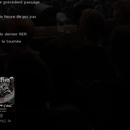
eur précédent passage
ule heure de jeu pas
le dernier RER.
e la tournée
 @
is), le
17