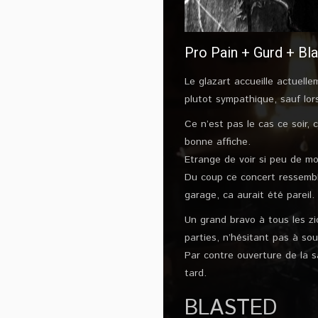
Pro Pain + Gurd + Bla
Le glazart accueille actuell
plutot sympathique, sauf lor
Ce n’est pas le cas ce soir,
bonne affiche.
Etrange de voir si peu de m
Du coup ce concert ressembl
garage, ca aurait été pareil.
Un grand bravo à tous les zi
parties, n’hésitant pas à s
Par contre ouverture de la s
tard.
BLASTED