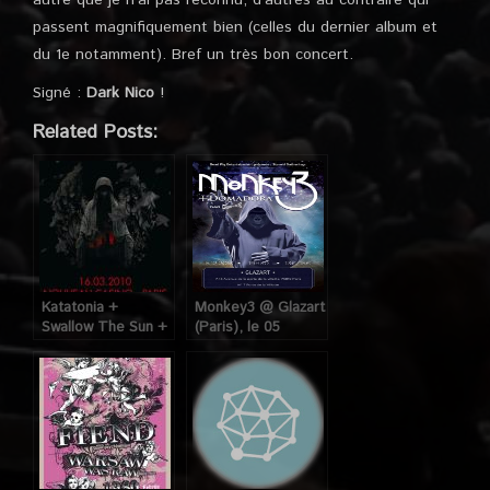
passent magnifiquement bien (celles du dernier album et
du 1e notamment). Bref un très bon concert.
Signé :
Dark Nico
!
Related Posts:
Katatonia +
Monkey3 @ Glazart
Swallow The Sun +
(Paris), le 05
Long Distance
Décembre 2013
Calling @ Nouveau
Casino (Paris), le
16 Mars 2010