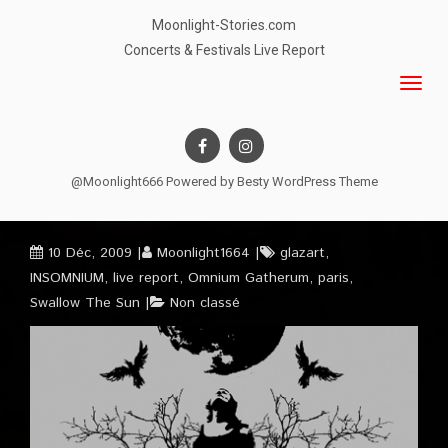
Moonlight-Stories.com
Concerts & Festivals Live Report
@Moonlight666 Powered by
Besty WordPress Theme
10 Déc, 2009
Moonlight1664
glazart
,
INSOMNIUM
,
live report
,
Omnium Gatherum
,
paris
,
Swallow The Sun
Non classé