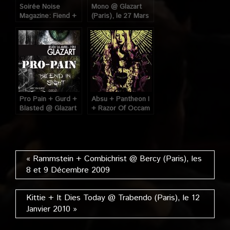
Soirée Noise
Mono @ Glazart
Magazine: Fiend +
(Paris), le 27 Mars
1980 @ Glazart
2009
(Paris), le 20
Décembre 2008
Pro Pain + Gurd +
Absu + Pantheon I
Blasted @ Glazart
+ Razor Of Occam
(Paris), le 16 Avril
+ Zoroaster @
2009
Glazart (Paris), le
31 Octobre 2009
« Rammstein + Combichrist @ Bercy (Paris), les
8 et 9 Décembre 2009
Kittie + It Dies Today @ Trabendo (Paris), le 12
Janvier 2010 »