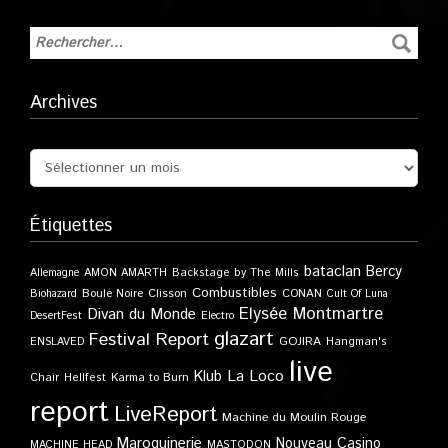
Archives
Étiquettes
bataclan
Bercy
Allemagne
AMON AMARTH
Backstage by The Mills
Combustibles
Boule Noire
Clisson
CONAN
Biohazard
Cult Of Luna
Elysée Montmartre
Divan du Monde
DesertFest
Electro
glazart
Festival Report
GOJIRA
ENSLAVED
Hangman's
live
Klub
La Loco
Karma to Burn
Chair
Hellfest
report
LiveReport
Machine du Moulin Rouge
Maroquinerie
Nouveau Casino
MACHINE HEAD
MASTODON