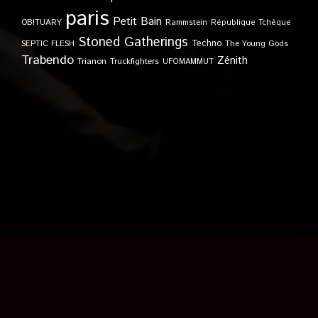
paris
Petit Bain
OBITUARY
Rammstein
République Tchèque
Stoned Gatherings
Techno
SEPTIC FLESH
The Young Gods
Trabendo
Zénith
Trianon
Truckfighters
UFOMAMMUT