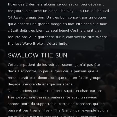
titres des 2 derniers albums ce qui est un peu décevant
car j’aurai bien aimé un Since The Day ….ou un In The Hall
Of Awaiting mais bon. Un très bon concert par un groupe
qui a encore une grande marge en maturité scénique mais
c’était déjà très bien. Le seul bémol c’est le chant clair
assurré par Vil le guitariste sur le controversé titre Where
the last Wave Broke : c’était limite.
SWALLOW THE SUN
J’étais impatient de les voir sur scéne : je n’ai pas été
déçu. Par contre un peu surpris car je pensais que le
rendu serait plus doom alors que non en fait le groupe
dégage une grande énergie sur scéne.
Des musiciens qui dominent leur sujet, un chanteur pas
très joyeux, une basse vrombissante avec un niveau
sonore limite du supportable, certaines chansons qui ne
passent pas trop en live « The Giant » par exemple et une
autre que je n’ai pas reconnu, d’autres au contraire qui