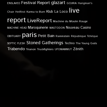
glazart
Festival Report
GOJIRA
ENSLAVED
Hangman's
live
Klub
La Loco
Karma to Burn
Chair
Hellfest
report
LiveReport
Machine du Moulin Rouge
Maroquinerie
Nouveau Casino
MACHINE HEAD
MASTODON
paris
Petit Bain
OBITUARY
Rammstein
République Tchèque
Stoned Gatherings
Techno
SEPTIC FLESH
The Young Gods
Trabendo
Zénith
Trianon
Truckfighters
UFOMAMMUT