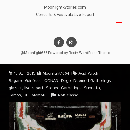
Moonlight-Stories.com
Concerts & Festivals Live Report
@Moonlight666 Powered by
Besty WordPress Theme
19 Avr, 2015
Moonlight1664
Acid Witch
,
Bagarre Générale
,
CONAN
,
Dirge
,
Doomed Gatherings
,
glazart
,
live report
,
Stoned Gatherings
,
Sunnata
,
Tombs
,
UFOMAMMUT
Non classé