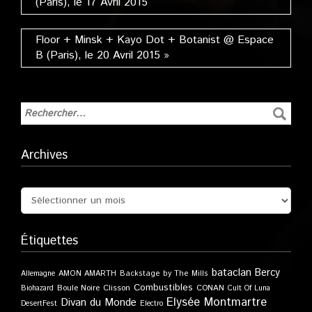
(Paris), le 17 Avril 2015
Floor + Minsk + Kayo Dot + Botanist @ Espace
B (Paris), le 20 Avril 2015 »
Archives
Étiquettes
bataclan
Bercy
Allemagne
AMON AMARTH
Backstage by The Mills
Combustibles
Boule Noire
Clisson
CONAN
Biohazard
Cult Of Luna
Elysée Montmartre
Divan du Monde
DesertFest
Electro