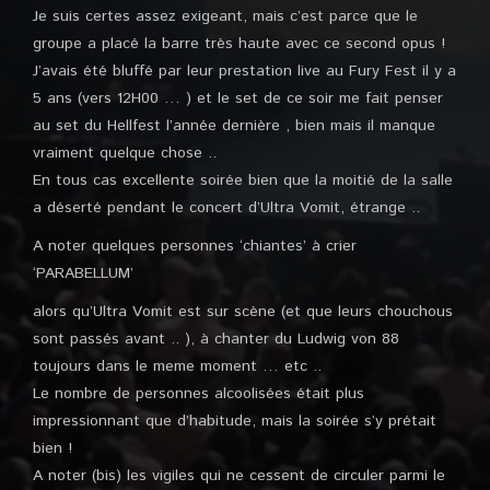
Je suis certes assez exigeant, mais c’est parce que le
groupe a placé la barre très haute avec ce second opus !
J’avais été bluffé par leur prestation live au Fury Fest il y a
5 ans (vers 12H00 … ) et le set de ce soir me fait penser
au set du Hellfest l’année dernière , bien mais il manque
vraiment quelque chose ..
En tous cas excellente soirée bien que la moitié de la salle
a déserté pendant le concert d’Ultra Vomit, étrange ..
A noter quelques personnes ‘chiantes’ à crier
‘PARABELLUM’
alors qu’Ultra Vomit est sur scène (et que leurs chouchous
sont passés avant .. ), à chanter du Ludwig von 88
toujours dans le meme moment … etc ..
Le nombre de personnes alcoolisées était plus
impressionnant que d’habitude, mais la soirée s’y prétait
bien !
A noter (bis) les vigiles qui ne cessent de circuler parmi le