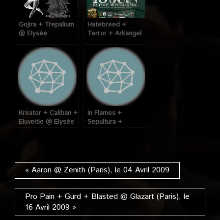
Gojira + Trepalium
Hatebreed +
@ Elysée
Terror + Arkangel
Montmartre (Paris),
@ Elysée
le 15 Février 2009
Montmartre (Paris),
le 16 Juin 2009
Kreator + Caliban +
In Flames +
Eluveitie @ Elysée
Sepultura +
Montmartre (Paris),
Dagoba @ Elysée
le 27 Janvier 2009
Montmartre (Paris),
le 02 Avril 2006
« Aaron @ Zenith (Paris), le 04 Avril 2009
Pro Pain + Gurd + Blasted @ Glazart (Paris), le
16 Avril 2009 »