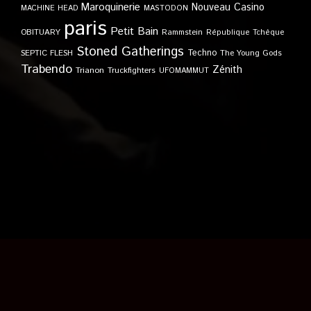
Maroquinerie
Nouveau Casino
MACHINE HEAD
MASTODON
paris
Petit Bain
OBITUARY
Rammstein
République Tchèque
Stoned Gatherings
Techno
SEPTIC FLESH
The Young Gods
Trabendo
Zénith
Trianon
Truckfighters
UFOMAMMUT