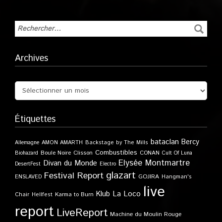
Archives
Étiquettes
bataclan
Bercy
Allemagne
AMON AMARTH
Backstage by The Mills
Combustibles
Boule Noire
Clisson
CONAN
Biohazard
Cult Of Luna
Elysée Montmartre
Divan du Monde
DesertFest
Electro
glazart
Festival Report
GOJIRA
ENSLAVED
Hangman's
live
Klub
La Loco
Karma to Burn
Chair
Hellfest
report
LiveReport
Machine du Moulin Rouge