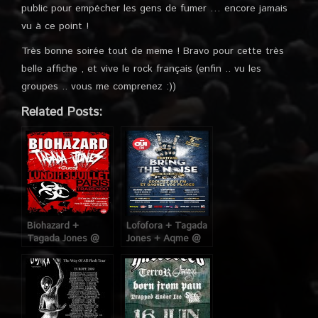
public pour empécher les gens de fumer … encore jamais
vu à ce point !
Très bonne soirée tout de meme ! Bravo pour cette très
belle affiche , et vive le rock français (enfin .. vu les
groupes .. vous me comprenez :))
Related Posts:
Biohazard +
Lofofora + Tagada
Tagada Jones @
Jones + Aqme @
Trabendo (Paris),
Divan du Monde
le 13 Juillet 2015
(Paris) , le 14
Décembre 2014