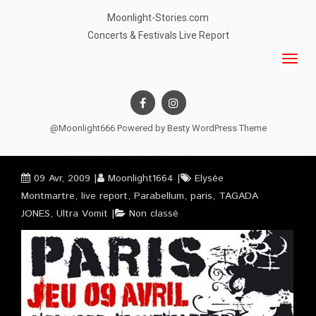
Moonlight-Stories.com
Concerts & Festivals Live Report
@Moonlight666 Powered by
Besty WordPress Theme
09 Avr, 2009
Moonlight1664
Elysée
Montmartre
,
live report
,
Parabellum
,
paris
,
TAGADA
JONES
,
Ultra Vomit
Non classé