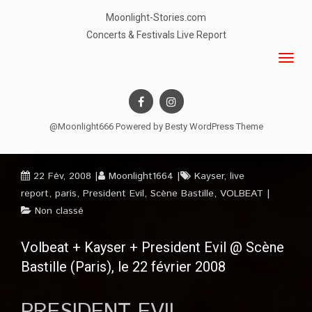
Moonlight-Stories.com
Concerts & Festivals Live Report
@Moonlight666 Powered by
Besty WordPress Theme
22 Fév, 2008
Moonlight1664
Kayser
,
live
report
,
paris
,
President Evil
,
Scène Bastille
,
VOLBEAT
Non classé
Volbeat + Kayser + President Evil @ Scène
Bastille (Paris), le 22 février 2008