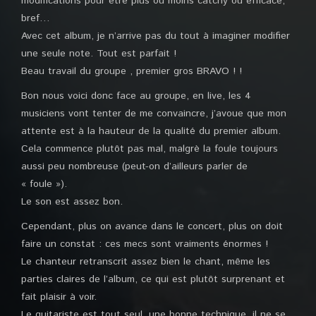
modifications pour être plus ou moins catchy ou efficace,
bref…
Avec cet album, je n’arrive pas du tout à imaginer modifier
une seule note. Tout est parfait !
Beau travail du groupe , premier gros BRAVO ! !
Bon nous voici donc face au groupe, en live, les 4
musiciens vont tenter de me convaincre, j’avoue que mon
attente est à la hauteur de la qualité du premier album.
Cela commence plutôt pas mal, malgrè la foule toujours
aussi peu nombreuse (peut-on d’ailleurs parler de
« foule »).
Le son est assez bon.
Cependant, plus on avance dans le concert, plus on doit
faire un constat : ces mecs sont vraiments énormes !
Le chanteur retranscrit assez bien le chant, même les
parties claires de l’album, ce qui est plutôt surprenant et
fait plaisir à voir.
Le guitariste est tout seul, une bonne technique, il ne se