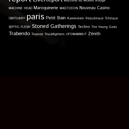
Machine du Moulin Rouge
Maroquinerie
Nouveau Casino
MACHINE HEAD
MASTODON
paris
Petit Bain
OBITUARY
Rammstein
République Tchèque
Stoned Gatherings
Techno
SEPTIC FLESH
The Young Gods
Trabendo
Zénith
Trianon
Truckfighters
UFOMAMMUT