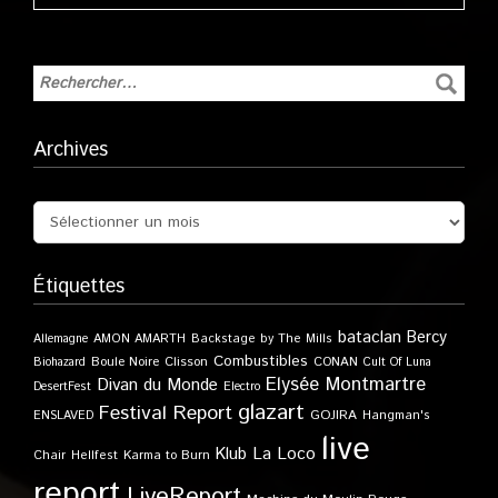
Archives
Étiquettes
bataclan
Bercy
Allemagne
AMON AMARTH
Backstage by The Mills
Combustibles
Boule Noire
Clisson
CONAN
Biohazard
Cult Of Luna
Elysée Montmartre
Divan du Monde
DesertFest
Electro
glazart
Festival Report
GOJIRA
ENSLAVED
Hangman's
live
Klub
La Loco
Karma to Burn
Chair
Hellfest
report
LiveReport