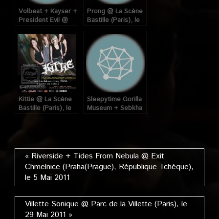
Volbeat + Kayser +
Prong @ La Scène
President Evil @
Bastille (Paris), le
Scène Bastille
03 Juin 2009
(Paris), le 22 février
2008
Kittie @ La Scène
Sleepytime Gorilla
Bastille (Paris), le
Museum + Sebkha
26 Octobre 2008
Chott + City
Weezle @ La
Scène Bastille
(Paris), 18 Avril
2007
« Riverside + Tides From Nebula @ Exit
Chmelnice (Praha(Prague), République Tchèque),
le 5 Mai 2011
Villette Sonique @ Parc de la Villette (Paris), le
29 Mai 2011 »