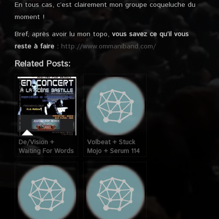
En tous cas, c’est clairement mon groupe coqueluche du
moment !
Bref, après avoir lu mon topo,
vous savez ce qu’il vous
reste à faire
:
http://www.ommaniband.com/
Related Posts:
De/Vision +
Volbeat + Stuck
Waiting For Words
Mojo + Serum 114
@ Scène Bastille
@ Scène Bastille
(Paris), le 16
(Paris) , le 08
Décembre 2010
Octobre 2008