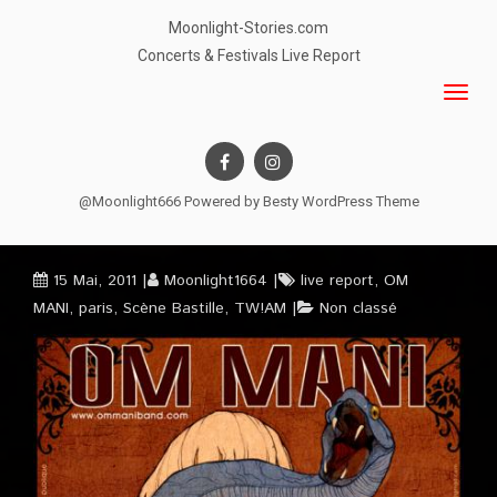
Moonlight-Stories.com
Concerts & Festivals Live Report
@Moonlight666 Powered by
Besty WordPress Theme
15 Mai, 2011
Moonlight1664
live report
,
OM
MANI
,
paris
,
Scène Bastille
,
TW!AM
Non classé