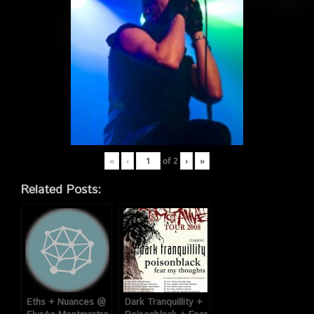
«
‹
of
2
›
»
Related Posts:
Eths + Nuances @
Dark Tranquillity +