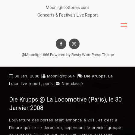
Moonlight-Stories.com
Concerts & Festivals Live Report
@Moonlight666 Powered by
Besty WordPress Theme
30 Jan, 2008
Moonlight1664
Die Krupps
,
La
Loco
,
live report
,
paris
Non classé
Die Krupps @ La Locomotive (Paris), le 30
Janvier 2008
L’ouverture des portes était annoncé à 21H , et c’est à
l’heure qu’elle se déroulera, cependant le premier groupe