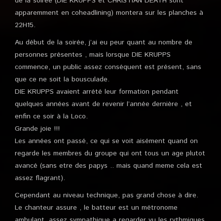
de la soirée (DIE KRUPPS et CHRISTIAN DEATH sont
apparemment en coheadlining) montera sur les planches à
22H15.
Au début de la soirée, j’ai eu peur quant au nombre de
personnes présentes , mais lorsque DIE KRUPPS
commence, un public assez conséquent est présent, sans
que ce ne soit la bousculade.
DIE KRUPPS avaient arrété leur formation pendant
quelques années avant de revenir l’année dernière , et
enfin ce soir à la Loco.
Grande joie !!!
Les années ont passé, ce qui se voit aisément quand on
regarde les membres du groupe qui ont tous un age plutot
avancé (sans etre des papys .. mais quand meme cela est
assez flagrant).
Cependant au niveau technique, pas grand chose à dire.
Le chanteur assure , le batteur est un métronome
ambulant, assez sympathique a regarder vu les rythmiques