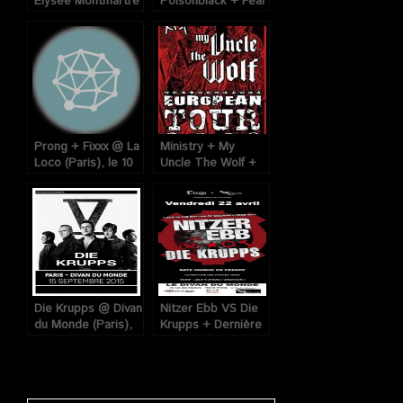
Elysée Montmartre
Poisonblack + Fear
(Paris), le 31
My Thoughts @ La
Octobre 2008.
Loco (Paris), le 28
Octobre 2008
Prong + Fixxx @ La
Ministry + My
Loco (Paris), le 10
Uncle The Wolf +
Janvier 2008
The Last Supper @
Bataclan / Elysée
Montmartre (Paris),
les 15 et 16 Juin
2008
Die Krupps @ Divan
Nitzer Ebb VS Die
du Monde (Paris),
Krupps + Dernière
le 15 Septembre
Volonté au Divan
2015
du Monde (Paris),
le 22 Avril 2011