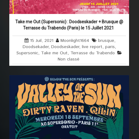
Take me Out (Supersonic) : Doodseskader + Brusque @
Terrasse du Trabendo (Paris) le 15 Juillet 2021
15 Juil, 2021
Moonlight1664
brusque
,
Doodsekader
,
Doodseskader
,
live report
,
paris
,
Supersonic
,
Take me Out
,
Terrasse du Trabendo
Non classé