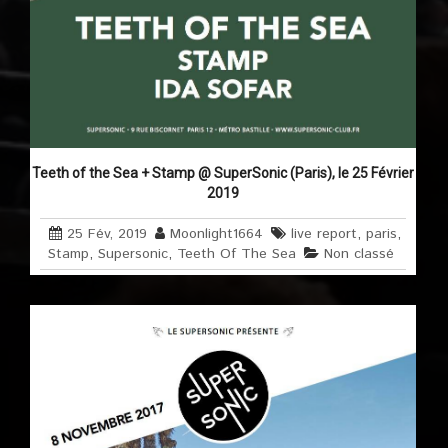
Teeth of the Sea + Stamp @ SuperSonic (Paris), le 25 Février
2019
25 Fév, 2019
Moonlight1664
live report
,
paris
,
Stamp
,
Supersonic
,
Teeth Of The Sea
Non classé