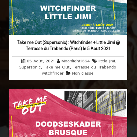
Take me Out (Supersonic) : Witchfinder + Little Jimi @
Terrasse du Trabendo (Paris) le 5 Aout 2021
05 Août, 2021
Moonlight1664
little jimi
,
Supersonic
,
Take me Out
,
Terrasse du Trabendo
,
witchfinder
Non classé