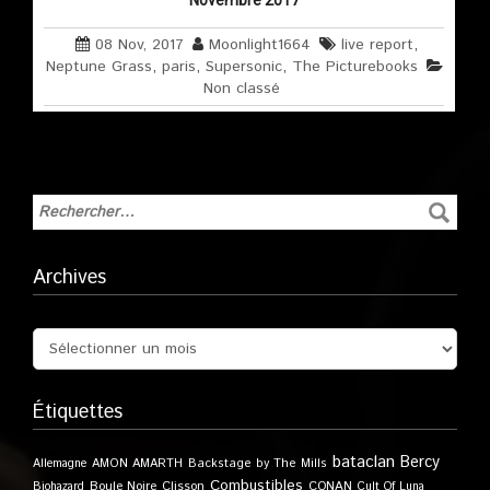
Novembre 2017
08 Nov, 2017
Moonlight1664
live report
,
Neptune Grass
,
paris
,
Supersonic
,
The Picturebooks
Non classé
Archives
Étiquettes
bataclan
Bercy
Allemagne
AMON AMARTH
Backstage by The Mills
Combustibles
Boule Noire
Clisson
CONAN
Biohazard
Cult Of Luna