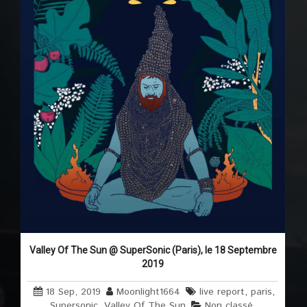
Valley Of The Sun @ SuperSonic (Paris), le 18 Septembre
2019
18 Sep, 2019
Moonlight1664
live report
,
paris
,
Supersonic
,
Valley Of The Sun
Non classé