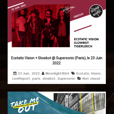
Ecstatic Vision + Slowbot @ Supersonic (Paris), le 23 Juin
2022
23 Juin, 2022
Moonlight1664
Ecstatic Vision
,
LiveReport
,
paris
,
slowbot
,
Supersonic
Non classé