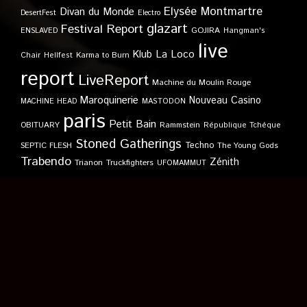
Elysée Montmartre
Divan du Monde
DesertFest
Electro
glazart
Festival Report
GOJIRA
ENSLAVED
Hangman's
live
Klub
La Loco
Karma to Burn
Chair
Hellfest
report
LiveReport
Machine du Moulin Rouge
Maroquinerie
Nouveau Casino
MACHINE HEAD
MASTODON
paris
Petit Bain
OBITUARY
Rammstein
République Tchèque
Stoned Gatherings
Techno
SEPTIC FLESH
The Young Gods
Trabendo
Zénith
Trianon
Truckfighters
UFOMAMMUT