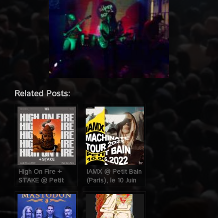
Related Posts:
High On Fire +
IAMX @ Petit Bain
STAKE @ Petit
(Paris), le 10 Juin
Bain (Paris), le 20
2022
Juin 2022