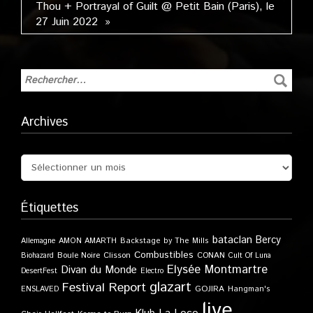
Thou + Portrayal of Guilt @ Petit Bain (Paris), le
27 Juin 2022 »
Archives
Étiquettes
bataclan
Bercy
Allemagne
AMON AMARTH
Backstage by The Mills
Combustibles
Boule Noire
Clisson
CONAN
Biohazard
Cult Of Luna
Elysée Montmartre
Divan du Monde
DesertFest
Electro
glazart
Festival Report
GOJIRA
ENSLAVED
Hangman's
live