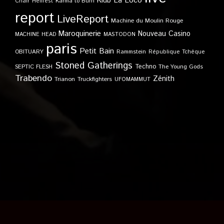
Klub
La Loco
Karma to Burn
Chair
Hellfest
report
LiveReport
Machine du Moulin Rouge
Maroquinerie
Nouveau Casino
MACHINE HEAD
MASTODON
paris
Petit Bain
OBITUARY
Rammstein
République Tchèque
Stoned Gatherings
Techno
SEPTIC FLESH
The Young Gods
Trabendo
Zénith
Trianon
Truckfighters
UFOMAMMUT