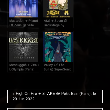
Mastodon + Planet
ASG + Seum @
Of Zeus @ Salle
Backstage by
Pleyel (Paris), le 7
The MIll (Paris), le
Juin 2022
16 Juin 2022
Meshuggah + Zeal and Ardor @
Valley Of The
L’Olympia (Paris),
Sun @ SuperSonic
le 5 juin 2022
(Paris), le 18
Septembre 2019
« High On Fire + STAKE @ Petit Bain (Paris), le
20 Juin 2022