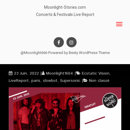
Moonlight-Stories.com
Concerts & Festivals Live Report
@Moonlight666 Powered by
Besty WordPress Theme
23 Juin, 2022
Moonlight1664
Ecstatic Vision
,
LiveReport
,
paris
,
slowbot
,
Supersonic
Non classé