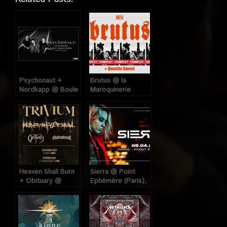
Psychonaut +
Brutus @ la
Nordkapp @ Boule
Maroquinerie
Noire (Paris), le 14
(Paris), le 31 Janvier
Janvier 2023
2023
Heaven Shall Burn
Sierra @ Point
+ Obituary @
Ephémère (Paris),
Olympia (Paris), le
le 5 Avril 2023
1er Février 2023