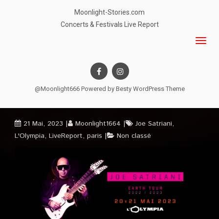
Moonlight-Stories.com
Concerts & Festivals Live Report
@Moonlight666 Powered by
Besty WordPress Theme
21 Mai, 2023
Moonlight1664
Joe Satriani
,
L'Olympia
,
LiveReport
,
paris
Non classé