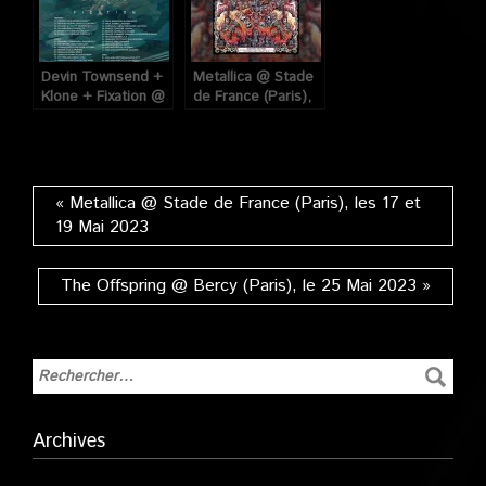
Devin Townsend +
Metallica @ Stade
Klone + Fixation @
de France (Paris),
L’Olympia (Paris),
les 17 et 19 Mai
le 26 mars 2023
2023
« Metallica @ Stade de France (Paris), les 17 et
19 Mai 2023
The Offspring @ Bercy (Paris), le 25 Mai 2023 »
Archives