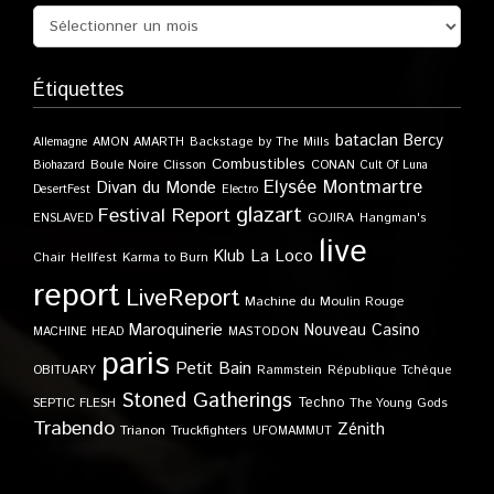
Étiquettes
bataclan
Bercy
Allemagne
AMON AMARTH
Backstage by The Mills
Combustibles
Boule Noire
Clisson
CONAN
Biohazard
Cult Of Luna
Elysée Montmartre
Divan du Monde
DesertFest
Electro
glazart
Festival Report
GOJIRA
ENSLAVED
Hangman's
live
Klub
La Loco
Karma to Burn
Chair
Hellfest
report
LiveReport
Machine du Moulin Rouge
Maroquinerie
Nouveau Casino
MACHINE HEAD
MASTODON
paris
Petit Bain
OBITUARY
Rammstein
République Tchèque
Stoned Gatherings
Techno
SEPTIC FLESH
The Young Gods
Trabendo
Zénith
Trianon
Truckfighters
UFOMAMMUT