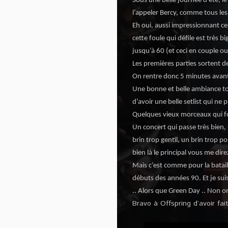
Sous une belle journée d’été, le
l’appeler Bercy, comme tous le
Eh oui, aussi impressionnant ce
cette foule qui défile est très 
jusqu’à 60 (et ceci en couple 
Les premières parties sortent de
On rentre donc 5 minutes avant
Une bonne et belle ambiance tout 
d’avoir une belle setlist qui ne
Quelques vieux morceaux qui f
Un concert qui passe très bien,
brin trop gentil, un brin trop po
bien là le principal vous me direz
Mais c’est comme pour la bataill
débuts des années 90. Et je sui
.. Alors que Green Day .. Non on
Bravo à Offspring d’avoir fa