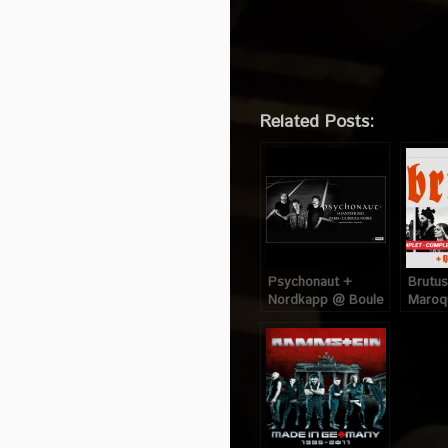
Related Posts:
Psychonaut +
Brutus
Nordkapp @ Boule
Maroqu
Noire (Paris), le 14
(Paris)
Janvier 2023
2023