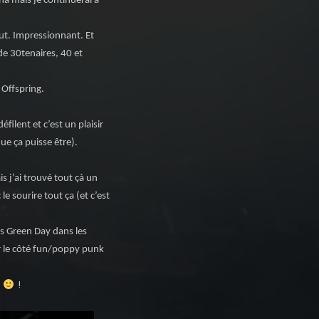
na mais je continuerai à
out. Impressionnant. Et
de 30tenaires, 40 et
 Offspring.
filent et c’est un plaisir
ue ça puisse être).
s j’ai trouvé tout çà un
le sourire tout ça (et c’est
 vs Green Day dans les
ur le côté fun/poppy punk
u
!