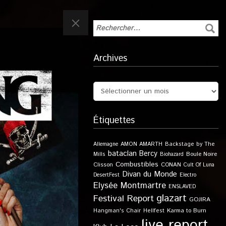
Archives
Étiquettes
Allemagne
AMON AMARTH
Backstage by The
bataclan
Bercy
Boule Noire
Mills
Biohazard
Combustibles
Clisson
CONAN
Cult Of Luna
Divan du Monde
DesertFest
Electro
Elysée Montmartre
ENSLAVED
glazart
Festival Report
GOJIRA
Karma to Burn
Hangman's Chair
Hellfest
live report