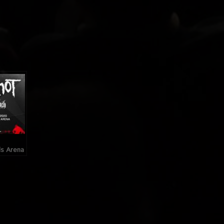
ls Arena
 ;) ),
0 Janvier