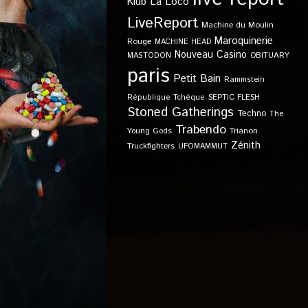
Klub
La Loco
LiveReport
Machine du Moulin
Maroquinerie
Rouge
MACHINE HEAD
Nouveau Casino
OBITUARY
MASTODON
paris
Petit Bain
Rammstein
SEPTIC FLESH
République Tchèque
Stoned Gatherings
Techno
The
Trabendo
Young Gods
Trianon
Zénith
Truckfighters
UFOMAMMUT