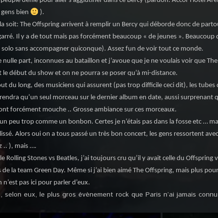
 peuple défile pour aller s’agglutiner dans ce Bercy (pardon: Accor Hotel Are
s gens bien
).
la soit: The Offspring arrivent à remplir un Bercy qui déborde donc de part
bigarré. Il y a de tout mais pas forcément beaucoup « de jeunes ». Beaucoup 
ou solo sans accompagner quiconque). Assez fun de voir tout ce monde.
 nulle part, inconnues au bataillon et j’avoue que je ne voulais voir que The
 le début du show et on ne pourra se poser qu’à mi-distance.
du long, des musiciens qui assurent (pas trop difficile ceci dit), les tubes dé
 prendra qu’un seul morceau sur le dernier album en date, aussi surprenant q
ont forcément mouche .. Grosse ambiance sur ces morceaux.
 un peu trop comme un bonbon. Certes je n’étais pas dans la fosse etc … mai
lissé. Alors oui on a tous passé un très bon concert, les gens ressortent avec 
 .. ), mais ….
e Rolling Stones vs Beatles, j’ai toujours cru qu’il y avait celle du Offspring
s de la team Green Day. Même si j’ai bien aimé The Offspring, mais plus po
 n’est pas ici pour parler d’eux.
it, selon eux, le plus gros évènement rock que Paris n’ai jamais conn