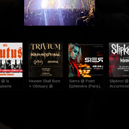
 @ la
Heaven Shall Burn
Sierra @ Point
Slipknot @
inerie
+ Obituary @
Ephémère (Paris),
AccorHote
, le 31 Janvier
Olympia (Paris), le
le 5 Avril 2023
(Bercy donc
1er Février 2023
Paris, le 3
2020