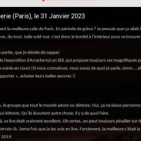
rie (Paris), le 31 Janvier 2023
 la meilleure salle de Paris. En période de grève ? Je pensais que ça allait 
 du tout. Salle sold-out, c’est donc le bordel à l’intérieur pour se trouve
e partie, que je décide de zapper.
e l’exposition d’Arrache toi un Œil, qui propose toujours ses magnifiques p
soirée en cours (Si vous connaissez, vous savez de quoi je parle, sinon … al
supporter », acheter leurs belles œuvres !)
, le groupe que tout le monde adore ou déteste. Oui, ça ne laisse personne
ui déteste. Qu’ils écoutent autre chose, il y a de quoi faire.
, ce live était vraiment excellent. Oh certes, on peut toujours pinailler sur 
 terrain-là. 3eme fois que je les vois en live. Forcément, la meilleure c’était la
n 2019.