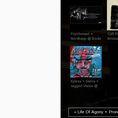
Psychonaut +
Cult O
Nordkapp @ Boule
Brutus
Noire (Paris), le 14
(Paris)
Janvier 2023
Novem
Kylesa + Sierra +
Jagged Vision @
Maroquinerie
(Paris), le 27
Janvier 2014
« Life Of Agony + Pron