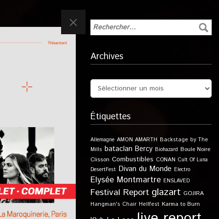
Archives
Étiquettes
Allemagne
AMON AMARTH
Backstage by The
bataclan
Bercy
Boule Noire
Mills
Biohazard
Combustibles
Clisson
CONAN
Cult Of Luna
Divan du Monde
DesertFest
Electro
Elysée Montmartre
ENSLAVED
glazart
Festival Report
GOJIRA
Karma to Burn
Hangman's Chair
Hellfest
live report