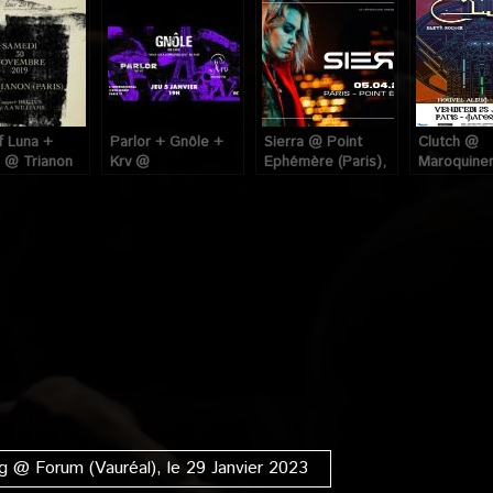
f Luna +
Parlor + Gnôle +
Sierra @ Point
Clutch @
 @ Trianon
Krv @
Ephémère (Paris),
Maroquiner
, le 30
L’international
le 5 Avril 2023
(Paris), le 
bre 2019
(Paris), le 5 Janvier
Janvier 201
2023
g @ Forum (Vauréal), le 29 Janvier 2023