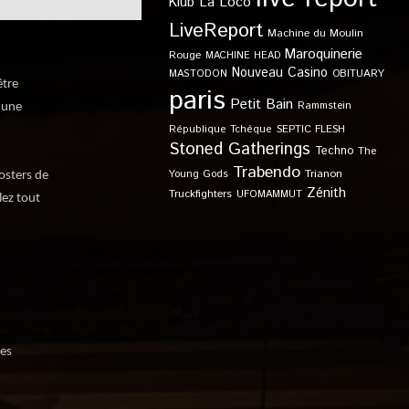
Klub
La Loco
LiveReport
Machine du Moulin
Maroquinerie
Rouge
MACHINE HEAD
Nouveau Casino
OBITUARY
MASTODON
être
paris
Petit Bain
Rammstein
r une
SEPTIC FLESH
République Tchèque
Stoned Gatherings
Techno
The
Trabendo
Young Gods
Trianon
osters de
Zénith
Truckfighters
UFOMAMMUT
lez tout
des