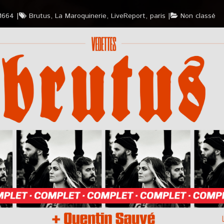
1664
Brutus
,
La Maroquinerie
,
LiveReport
,
paris
Non classé