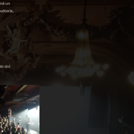
gné un
atterie,
as qui