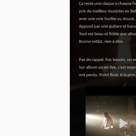
Ça reste une claque à chaque foi
prix de meilleur musicien en B
avec une voix hurlée ou douce, o
Appuyé par une guitare et bass
Tout est beau et fidèle aux alb
Bonne setlist, rien à dire.
Pas de rappel. Pas besoin, on en
Sur album ou en live, c’est imp
ont perdu. Point final. A la pro