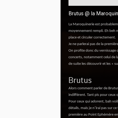
Brutus @ la Maroquine
La Maroquinerie est probablement
moyennement rempli. Eh beh non,
place et circuler correctement.
Je ne parlerai pas de la premièr
On profite donc du vernissage d
concerts, notamment celui de la 
de suite les découvrir et les « 
Brutus
Alors comment parler de Brutus
indifférent. Tant pis pour ceux q
Pour ceux qui adorent, bah voilà
détails, mais je n’irai pas sur ce
première au Point Ephémère e