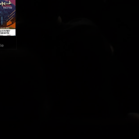
ie
25
3