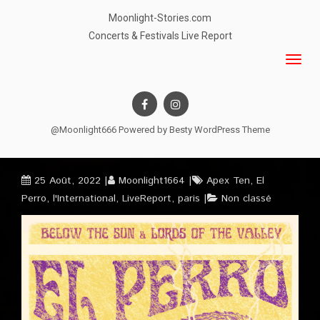
Moonlight-Stories.com
Concerts & Festivals Live Report
@Moonlight666 Powered by
Besty WordPress Theme
25 Août, 2022
Moonlight1664
Apex Ten
,
El
Perro
,
l'International
,
LiveReport
,
paris
Non classé