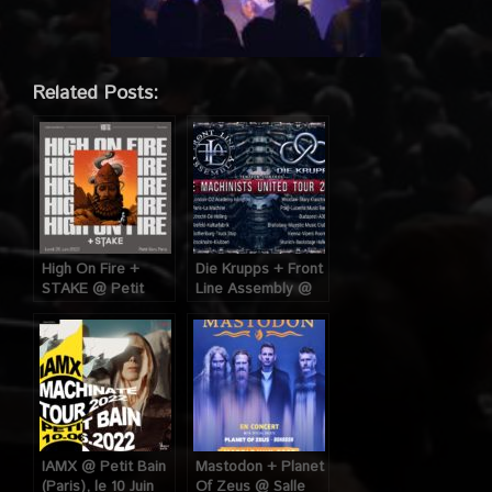
Related Posts:
High On Fire +
Die Krupps + Front
STAKE @ Petit
Line Assembly @
Bain (Paris), le 20
La Machine du
Juin 2022
Moulin Rouge
(Paris), le 20 Août
2018
IAMX @ Petit Bain
Mastodon + Planet
(Paris), le 10 Juin
Of Zeus @ Salle