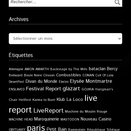
Archives
Étiquettes
bataclan
Bercy
Allemagne
AMON AMARTH
Backstage by The Mills
Combustibles
Boule Noire
Clisson
CONAN
Biohazard
Cult Of Luna
Elysée Montmartre
Divan du Monde
DesertFest
Electro
glazart
Festival Report
GOJIRA
ENSLAVED
Hangman's
live
Klub
La Loco
Karma to Burn
Chair
Hellfest
report
LiveReport
Machine du Moulin Rouge
Maroquinerie
Nouveau Casino
MACHINE HEAD
MASTODON
paris
Petit Bain
OBITUARY
Rammstein
République Tchèque