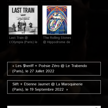
2022
Pleyel (Paris), le 7
Juin 2022
Last Train @
The Rolling Stones
L’Olympia (Paris) le
@ Hippodrome de
22 Mars 2022
Longchamp (Paris),
le 23 Juillet 2022
« Les $heriff + Poésie Zéro @ Le Trabendo
(Paris), le 27 Juillet 2022
Slift + Etienne Jaumet @ La Maroquinerie
(Paris), le 19 Septembre 2022 »