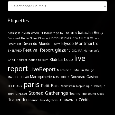
Étiquettes
bataclan
Bercy
Allemagne
AMON AMARTH
Backstage by The Mills
Combustibles
Boule Noire
Clisson
CONAN
Biohazard
Cult Of Luna
Elysée Montmartre
Divan du Monde
DesertFest
Electro
glazart
Festival Report
GOJIRA
ENSLAVED
Hangman's
live
Klub
La Loco
Karma to Burn
Chair
Hellfest
report
LiveReport
Machine du Moulin Rouge
Maroquinerie
Nouveau Casino
MACHINE HEAD
MASTODON
paris
Petit Bain
OBITUARY
Rammstein
République Tchèque
Stoned Gatherings
Techno
SEPTIC FLESH
The Young Gods
Trabendo
Zénith
Trianon
Truckfighters
UFOMAMMUT