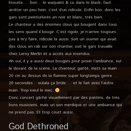
Ensuite … bon… le warpaint & co dans le black, faut
arrêter un peu hein, c’est d’un ridicule. Enfin bon, donc les
gars sont peinturlurés en noir et blanc, très bien.
Le chanteur a des énormes clous qui bougent dans tous
les sens quand il bouge. C’est rigolo, je n’arrive toujours
pas à m’y faire, ridicule là aussi. Soit un ouvrier qui avait
des clous en rab sur son chantier, soit le gars travaille
chez Leroy Merlin et a accès aux invendus.
Ah oui, il y a aussi deux bougies pour poser l’ambiance, sur
le devant de la scène. Le chanteur, ganté, mets sa main
20 cm au dessus de la flamme super longtemps genre …
20 secondes .. oulala ça brûle … et le fait avec l’autre
main. Trop iveul le mec.
Donc concert gâché visuellement par des pantins, de très
bons musiciens, mais un son merdique et une ambiance qui
ne prend pas. Et trop court aussi..
God Dethroned