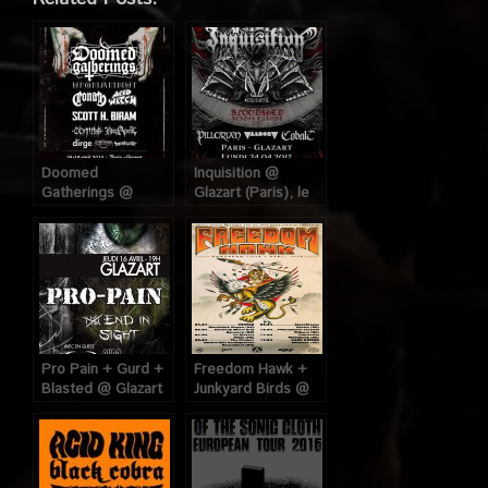
Doomed
Inquisition @
Gatherings @
Glazart (Paris), le
Glazart (Paris), 18
24 Avril 2017
et 19 Avril 2015
Pro Pain + Gurd +
Freedom Hawk +
Blasted @ Glazart
Junkyard Birds @
(Paris), le 16 Avril
Glazart (Paris), le
2009
07 Avril 2014