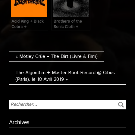
Acid King + Black
Brothers of the
Cobra +
Sonic Cloth +
Dopethrone @
Behold! The
Glazart (Paris), le
Monolith + CHRCH
28 Avril 2015
@ Glazart (Paris),
le 4 Avril 2016
« Mötley Crüe – The Dirt (Livre & Film)
The Algorithm + Master Boot Record @ Gibus
(Paris), le 18 Avril 2019 »
Archives