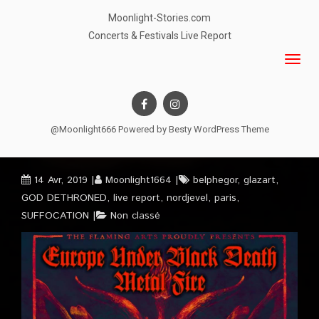
Moonlight-Stories.com
Concerts & Festivals Live Report
@Moonlight666 Powered by
Besty WordPress Theme
14 Avr, 2019
Moonlight1664
belphegor
,
glazart
,
GOD DETHRONED
,
live report
,
nordjevel
,
paris
,
SUFFOCATION
Non classé