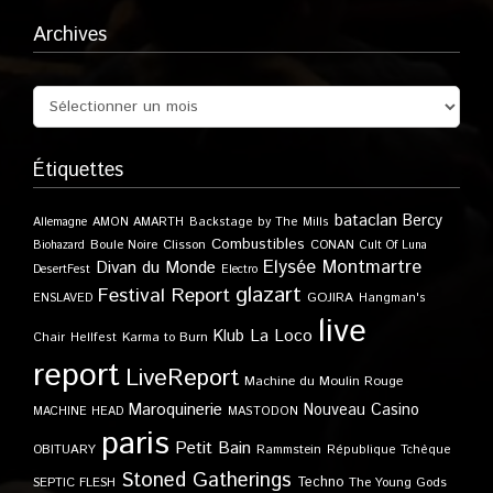
Archives
Étiquettes
bataclan
Bercy
Allemagne
AMON AMARTH
Backstage by The Mills
Combustibles
Boule Noire
Clisson
CONAN
Biohazard
Cult Of Luna
Elysée Montmartre
Divan du Monde
DesertFest
Electro
glazart
Festival Report
GOJIRA
ENSLAVED
Hangman's
live
Klub
La Loco
Karma to Burn
Chair
Hellfest
report
LiveReport
Machine du Moulin Rouge
Maroquinerie
Nouveau Casino
MACHINE HEAD
MASTODON
paris
Petit Bain
OBITUARY
Rammstein
République Tchèque
Stoned Gatherings
Techno
SEPTIC FLESH
The Young Gods