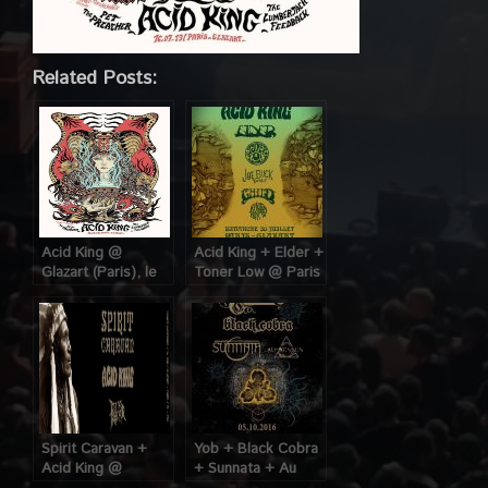
Related Posts:
Acid King @
Acid King + Elder +
Glazart (Paris), le
Toner Low @ Paris
16 Juillet 2013
(Glazart), le 30
Juillet 2017
Spirit Caravan +
Yob + Black Cobra
Acid King @
+ Sunnata + Au
Glazart (Paris), le
Dessus @ Glazart