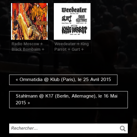
14 Juin 2014
(Paris), le 5
Octobre 2016
Radio Moscow +
Weedeater + King
Black Bombaim +
Parrot + Gurt +
Black Willows @
Dead Existence @
Glazart (Paris), le
Glazart (Paris), le
04 Juin 2014
10 Mars 2015
« Ommatidia @ Klub (Paris), le 25 Avril 2015
Stahlmann @ K17 (Berlin, Allemagne), le 16 Mai
2015 »