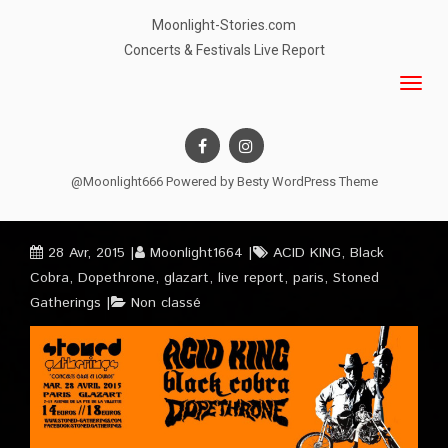
Moonlight-Stories.com
Concerts & Festivals Live Report
@Moonlight666 Powered by
Besty WordPress Theme
28 Avr, 2015
Moonlight1664
ACID KING
,
Black
Cobra
,
Dopethrone
,
glazart
,
live report
,
paris
,
Stoned
Gatherings
Non classé