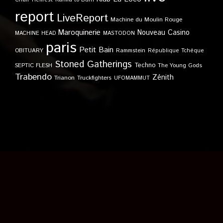
report
LiveReport
Machine du Moulin Rouge
Maroquinerie
Nouveau Casino
MACHINE HEAD
MASTODON
paris
Petit Bain
OBITUARY
Rammstein
République Tchèque
Stoned Gatherings
Techno
SEPTIC FLESH
The Young Gods
Trabendo
Zénith
Trianon
Truckfighters
UFOMAMMUT