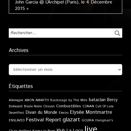
John Garcia @ L’Archipel (Paris), le 4 Décembre
2015 »
Archives
Étiquettes
bataclan
Bercy
Allemagne
AMON AMARTH
Backstage by The Mills
Combustibles
Boule Noire
Clisson
CONAN
Biohazard
Cult Of Luna
Elysée Montmartre
Divan du Monde
DesertFest
Electro
glazart
Festival Report
GOJIRA
ENSLAVED
Hangman's
live
Klub
La Loco
Karma to Burn
Chair
Hellfest