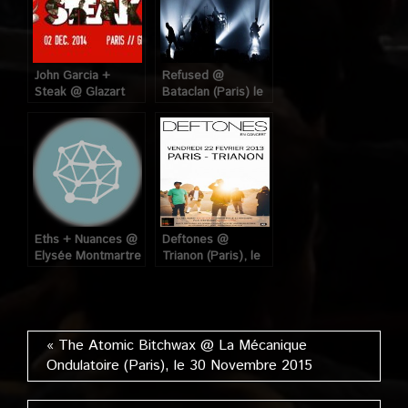
John Garcia +
Refused @
Steak @ Glazart
Bataclan (Paris) le
(Paris) , le 02
09 Octobre 2012
Décembre 2014
Eths + Nuances @
Deftones @
Elysée Montmartre
Trianon (Paris), le
(Paris), le 31
22 Février 2013
Octobre 2008.
« The Atomic Bitchwax @ La Mécanique
Ondulatoire (Paris), le 30 Novembre 2015