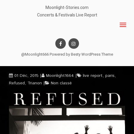
Moonlight-Stories.com
Concerts & Festivals Live Report
@Moonlight666 Powered by
Besty WordPress Theme
01 Déc, 2015
Moonlight1664
live report
,
paris
,
Refused
,
Trianon
Non classé