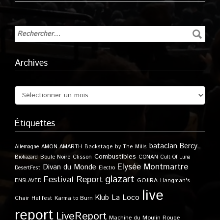
Archives
Étiquettes
bataclan
Bercy
Allemagne
AMON AMARTH
Backstage by The Mills
Combustibles
Boule Noire
Clisson
CONAN
Biohazard
Cult Of Luna
Elysée Montmartre
Divan du Monde
DesertFest
Electro
glazart
Festival Report
GOJIRA
ENSLAVED
Hangman's
live
Klub
La Loco
Karma to Burn
Chair
Hellfest
report
LiveReport
Machine du Moulin Rouge