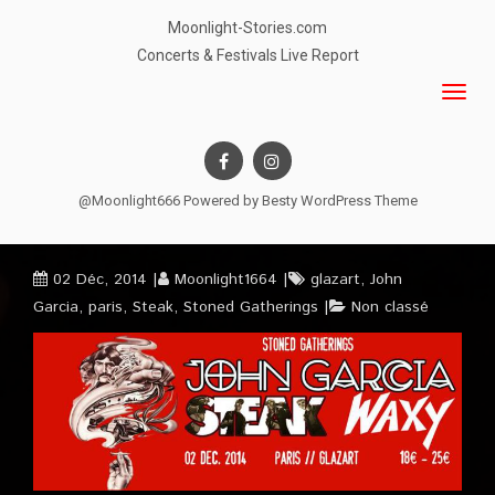
Moonlight-Stories.com
Concerts & Festivals Live Report
@Moonlight666 Powered by
Besty WordPress Theme
02 Déc, 2014
Moonlight1664
glazart
,
John
Garcia
,
paris
,
Steak
,
Stoned Gatherings
Non classé