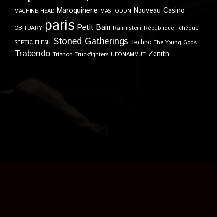
Maroquinerie
Nouveau Casino
MACHINE HEAD
MASTODON
paris
Petit Bain
OBITUARY
Rammstein
République Tchèque
Stoned Gatherings
Techno
SEPTIC FLESH
The Young Gods
Trabendo
Zénith
Trianon
Truckfighters
UFOMAMMUT