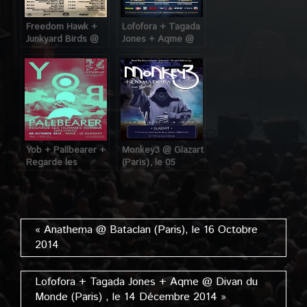
Freedom Hawk +
Lofofora + Tagada
Junkyard Birds @
Jones + Aqme @
Glazart (Paris), le
Divan du Monde
07 Avril 2014
(Paris) , le 14
Décembre 2014
Yob + Pallbearer +
Monkey3 @ Glazart
Regarde les
(Paris), le 05
Hommes Tomber +
Décembre 2013
Galvano @ Glazart
(Paris), le 08
Octobre 2014
« Anathema @ Bataclan (Paris), le 16 Octobre
2014
Lofofora + Tagada Jones + Aqme @ Divan du
Monde (Paris) , le 14 Décembre 2014 »