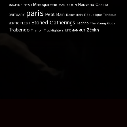
Maroquinerie
Nouveau Casino
MACHINE HEAD
MASTODON
paris
Petit Bain
OBITUARY
Rammstein
République Tchèque
Stoned Gatherings
Techno
SEPTIC FLESH
The Young Gods
Trabendo
Zénith
Trianon
Truckfighters
UFOMAMMUT