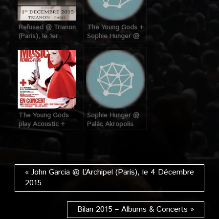
Refused @ Trianon
The Young Gods +
(Paris), le 1er
Sophie Hunger @
Décembre 2015
Centre Culturel
Suisse (Paris), le 17
Mars 2008
The Young Gods
Sophie Hunger @
play Acoustic +
Palác Akropolis
Sophie Hunger +
(Prague,
Navel @
République
Maroquinerie, le 17
Tchèque), le 01
Septembre 2007
Octobre 2010
« John Garcia @ L’Archipel (Paris), le 4 Décembre
2015
Bilan 2015 – Albums & Concerts »