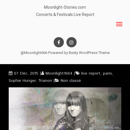
Moonlight-Stories.com
Concerts & Festivals Live Report
@Moonlight666 Powered by
Besty WordPress Theme
07 Déc, 2015
Moonlight1664
live report
,
paris
,
Sophie Hunger
,
Trianon
Non classé