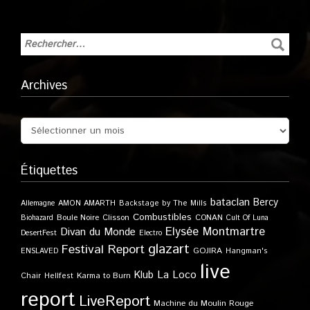
Archives
Étiquettes
bataclan
Bercy
Allemagne
AMON AMARTH
Backstage by The Mills
Combustibles
Boule Noire
Clisson
CONAN
Biohazard
Cult Of Luna
Elysée Montmartre
Divan du Monde
DesertFest
Electro
glazart
Festival Report
GOJIRA
ENSLAVED
Hangman's
live
Klub
La Loco
Karma to Burn
Chair
Hellfest
report
LiveReport
Machine du Moulin Rouge