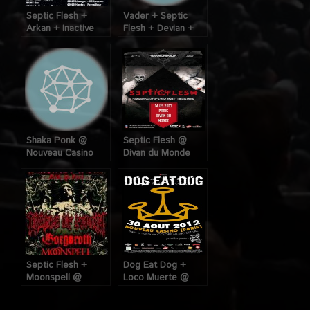
Septic Flesh +
Vader + Septic
Arkan + Inactive
Flesh + Devian +
Messiah @ MJC de
Inactive Messiah @
St-André (Lille), le
La Loco (Paris), le
12 Mai 2009
1er Mai 2008
Shaka Ponk @
Septic Flesh @
Nouveau Casino
Divan du Monde
(Paris), le 04 Mars
(Paris), le
2009
14/05/2013
Septic Flesh +
Dog Eat Dog +
Moonspell @
Loco Muerte @
Bataclan (Paris) le
Nouveau Casino, le
02 Décembre 2008
30 Aout 2012