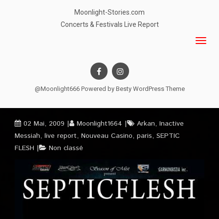
Moonlight-Stories.com
Concerts & Festivals Live Report
@Moonlight666 Powered by
Besty WordPress Theme
02 Mai, 2009
Moonlight1664
Arkan
,
Inactive
Messiah
,
live report
,
Nouveau Casino
,
paris
,
SEPTIC
FLESH
Non classé