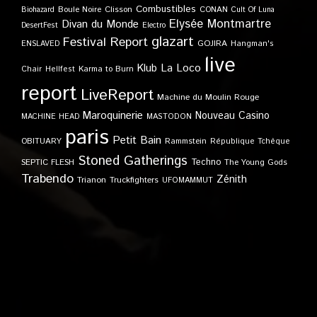
Combustibles
Boule Noire
Clisson
CONAN
Biohazard
Cult Of Luna
Elysée Montmartre
Divan du Monde
DesertFest
Electro
glazart
Festival Report
GOJIRA
ENSLAVED
Hangman's
live
Klub
La Loco
Karma to Burn
Chair
Hellfest
report
LiveReport
Machine du Moulin Rouge
Maroquinerie
Nouveau Casino
MACHINE HEAD
MASTODON
paris
Petit Bain
OBITUARY
Rammstein
République Tchèque
Stoned Gatherings
Techno
SEPTIC FLESH
The Young Gods
Trabendo
Zénith
Trianon
Truckfighters
UFOMAMMUT