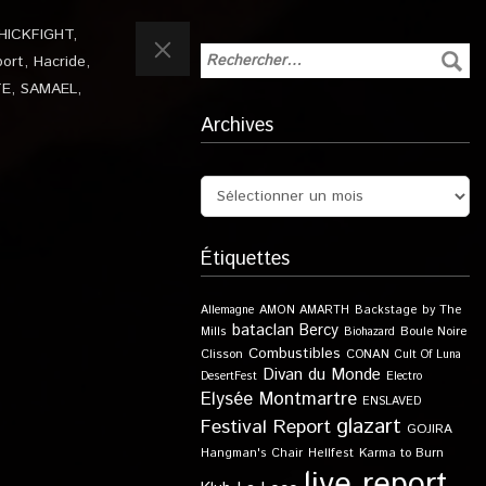
HICKFIGHT
,
port
,
Hacride
,
TE
,
SAMAEL
,
Archives
Étiquettes
Allemagne
AMON AMARTH
Backstage by The
bataclan
Bercy
Boule Noire
Mills
Biohazard
Combustibles
Clisson
CONAN
Cult Of Luna
Divan du Monde
DesertFest
Electro
Elysée Montmartre
ENSLAVED
glazart
Festival Report
GOJIRA
Karma to Burn
Hangman's Chair
Hellfest
live report