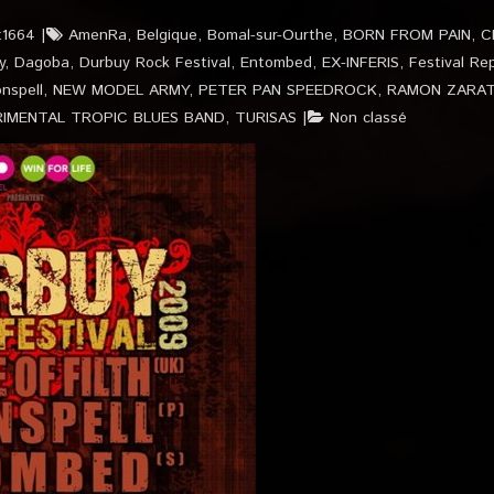
t1664
AmenRa
,
Belgique
,
Bomal-sur-Ourthe
,
BORN FROM PAIN
,
C
y
,
Dagoba
,
Durbuy Rock Festival
,
Entombed
,
EX-INFERIS
,
Festival Re
nspell
,
NEW MODEL ARMY
,
PETER PAN SPEEDROCK
,
RAMON ZARA
RIMENTAL TROPIC BLUES BAND
,
TURISAS
Non classé