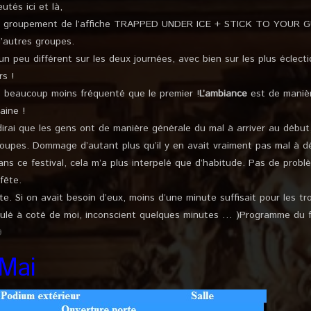
tés ici et là,
 le groupement de l’affiche TRAPPED UNDER ICE + STICK TO YOU
’autres groupes.
un peu différent sur les deux journées, avec bien sur les plus éclect
rs !
s beaucoup moins fréquenté que le premier !
L’ambiance
est de manièr
aine !
dirai que les gens ont de manière générale du mal à arriver au début
oupes. Dommage d’autant plus qu’il y en avait vraiment pas mal à dé
ans ce festival, cela m’a plus interpelé que d’habitude. Pas de prob
fête.
e. Si on avait besoin d’eux, moins d’une minute suffisait pour les tro
ulé à coté de moi, inconscient quelques minutes … )Programme du f
9
 Mai