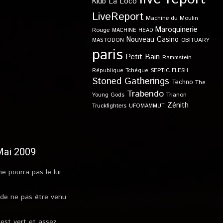
Klub
La Loco
LiveReport
Machine du Moulin
Maroquinerie
Rouge
MACHINE HEAD
Nouveau Casino
OBITUARY
MASTODON
paris
Petit Bain
Rammstein
SEPTIC FLESH
République Tchèque
Stoned Gatherings
Techno
The
Trabendo
Young Gods
Trianon
Zénith
Truckfighters
UFOMAMMUT
Mai 2009
e pourra pas le lui
e de ne pas être venu
 est vert et assez