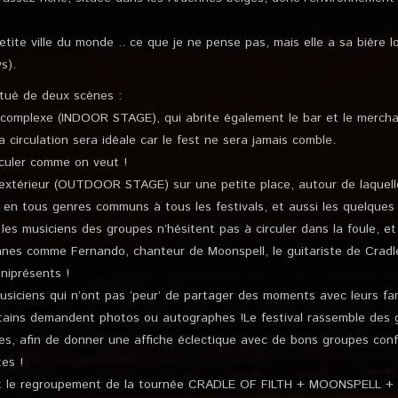
petite ville du monde .. ce que je ne pense pas, mais elle a sa bière l
s).
itué de deux scènes :
du complexe (INDOOR STAGE), qui abrite également le bar et le mercha
 circulation sera idéale car le fest ne sera jamais comble.
rculer comme on veut !
’extérieur (OUTDOOR STAGE) sur une petite place, autour de laquell
 en tous genres communs à tous les festivals, et aussi les quelques
, les musiciens des groupes n’hésitent pas à circuler dans la foule, e
es comme Fernando, chanteur de Moonspell, le guitariste de Cradle 
iprésents !
usiciens qui n’ont pas ‘peur’ de partager des moments avec leurs fa
ertains demandent photos ou autographes !Le festival rassemble des 
les, afin de donner une affiche éclectique avec de bons groupes conf
es !
 est le regroupement de la tournée CRADLE OF FILTH + MOONSPELL +