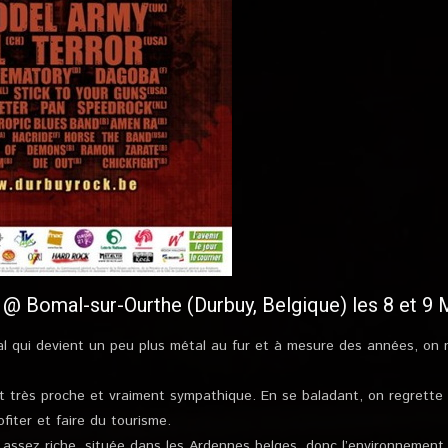
 @ Bomal-sur-Ourthe (Durbuy, Belgique) les 8 et 9 
al qui devient un peu plus métal au fur et à mesure des années, on n
 est très proche et vraiment sympathique. En se baladant, on regrett
fiter et faire du tourisme.
assez riche, située dans les Ardennes belges, donc l’environnement