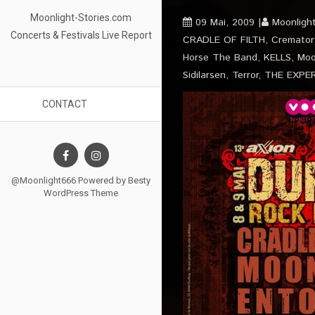
Moonlight-Stories.com
09 Mai, 2009
Moonligh
Concerts & Festivals Live Report
CRADLE OF FILTH
,
Cremator
Horse The Band
,
KELLS
,
Moo
Sidilarsen
,
Terror
,
THE EXPE
CONTACT
@Moonlight666 Powered by
Besty
WordPress Theme