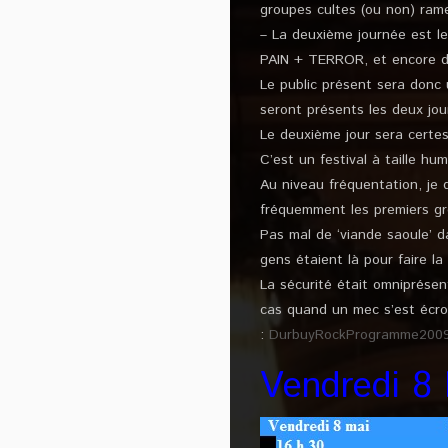
groupes cultes (ou non) rameu
– La deuxième journée est
PAIN + TERROR, et encore d
Le public présent sera donc 
seront présents les deux jou
Le deuxième jour sera certe
C’est un festival à taille hum
Au niveau fréquentation, je 
fréquemment les premiers gr
Pas mal de ‘viande saoule’ d
gens étaient là pour faire la 
La sécurité était omniprésent
cas quand un mec s’est écro
:
DurbuyRockProgramme200
Vendredi 8