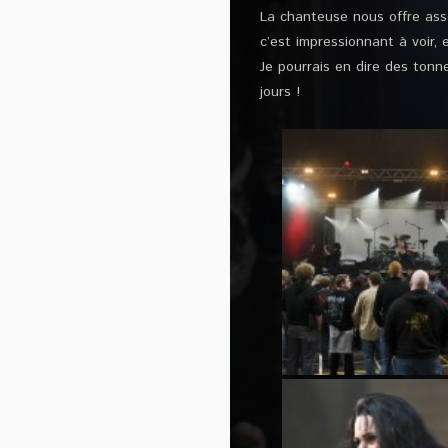
La chanteuse nous offre ass
c’est impressionnant à voir, 
Je pourrais en dire des tonne
jours !