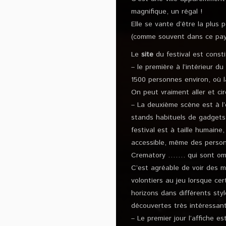
magnifique, un régal !
Elle se vante d’être la plus 
(comme souvent dans ce pay
Le
site
du festival est const
– le première à l’intérieur 
1500 personnes environ, où la
On peut vraiment aller et ci
– La deuxième scène est à l
stands habituels de gadgets
festival est à taille humaine
accessible, même des personn
Crematory ……. qui sont omn
C’est agréable de voir des m
volontiers au jeu lorsque c
horizons dans différents sty
découvertes très intéressant
– Le premier jour l’affiche