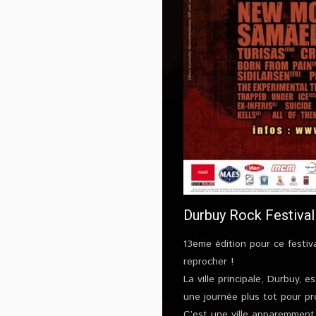
Durbuy Rock Festival
13eme édition pour ce festiv
reprocher !
La ville principale, Durbuy,
une journée plus tot pour pro
C’est une ville apparemment 