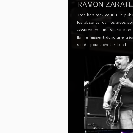
RAMON ZARATE
Très bon rock couillu, le pu
les absents, car les zicos so
Assurément une valeur monta
Ils me laissent donc une trè
soirée pour acheter le cd ..