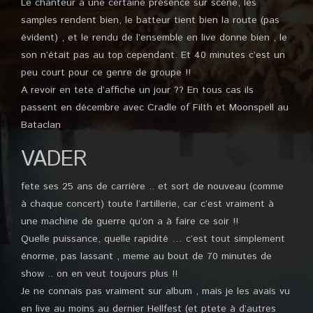
Le chanteur a une certaine présence sur scène, les
samples rendent bien, le batteur tient bien la route (pas
évident) , et le rendu de l’ensemble en live donne bien , le
son n’était pas au top cependant. Et 40 minutes c’est un
peu court pour ce genre de groupe !!
A revoir en tete d’affiche un jour ?? En tous cas ils
passent en décembre avec Cradle of Filth et Moonspell au
Bataclan
VADER
fete ses 25 ans de carrière .. et sort de nouveau (comme
à chaque concert) toute l’artillerie, car c’est vraiment à
une machine de guerre qu’on a à faire ce soir !!
Quelle puissance, quelle rapidité … c’est tout simplement
énorme, pas lassant , meme au bout de 70 minutes de
show .. on en veut toujours plus !!
Je ne connais pas vraiment sur album , mais je les avais vu
en live au moins au dernier Hellfest (et ptete à d’autres