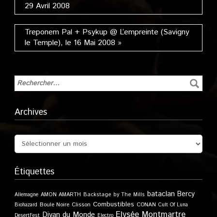
29 Avril 2008
Treponem Pal + Psykup @ L’empreinte (Savigny
le Temple), le 16 Mai 2008 »
Archives
Étiquettes
bataclan
Bercy
Allemagne
AMON AMARTH
Backstage by The Mills
Combustibles
Boule Noire
Clisson
CONAN
Biohazard
Cult Of Luna
Elysée Montmartre
Divan du Monde
DesertFest
Electro