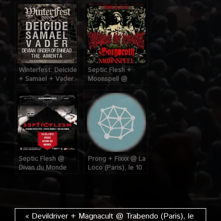
Nouveau Casino
St-André (Lille), le
(Paris), le 02 Mai
12 Mai 2009
2009
Winterfest: Deicide
Septic Flesh +
+ Samael + Vader
Moonspell @
+ Devian + Order
Bataclan (Paris) le
Of The Ennead +
02 Décembre 2008
The Amenta @ La
Loco (Paris) , le 11
Janvier 2009
Septic Flesh @
Prong + Fixxx @ La
Divan du Monde
Loco (Paris), le 10
(Paris), le
Janvier 2008
14/05/2013
« Devildriver + Magnacult @ Trabendo (Paris), le