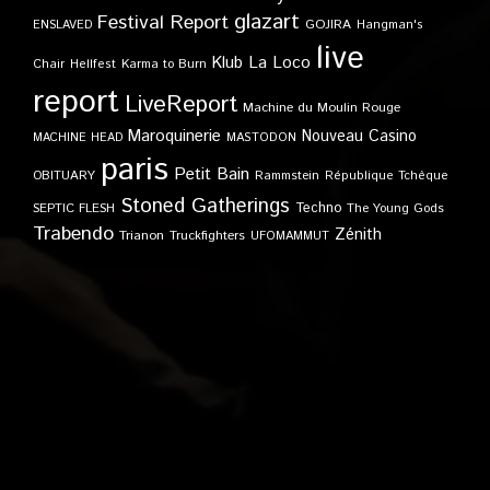
glazart
Festival Report
GOJIRA
ENSLAVED
Hangman's
live
Klub
La Loco
Karma to Burn
Chair
Hellfest
report
LiveReport
Machine du Moulin Rouge
Maroquinerie
Nouveau Casino
MACHINE HEAD
MASTODON
paris
Petit Bain
OBITUARY
Rammstein
République Tchèque
Stoned Gatherings
Techno
SEPTIC FLESH
The Young Gods
Trabendo
Zénith
Trianon
Truckfighters
UFOMAMMUT