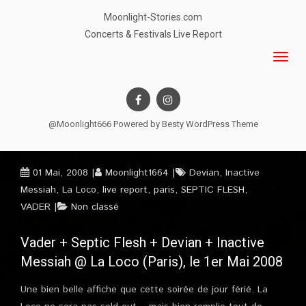
Moonlight-Stories.com
Concerts & Festivals Live Report
@Moonlight666 Powered by
Besty WordPress Theme
01 Mai, 2008
Moonlight1664
Devian
,
Inactive
Messiah
,
La Loco
,
live report
,
paris
,
SEPTIC FLESH
,
VADER
Non classé
Vader + Septic Flesh + Devian + Inactive
Messiah @ La Loco (Paris), le 1er Mai 2008
Une bien belle affiche que cette soirée de jour férié. La