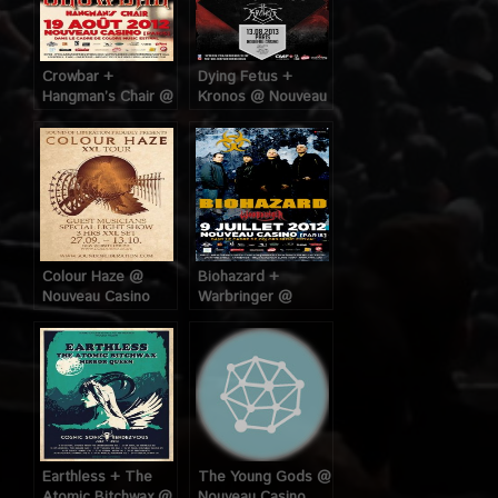
Crowbar +
Dying Fetus +
Hangman’s Chair @
Kronos @ Nouveau
Nouveau Casino
Casino (Paris), le 13
(Paris), le 19 Aout
Aout 2013
2012
Colour Haze @
Biohazard +
Nouveau Casino
Warbringer @
(Paris), le 29
Nouveau Casino
Septembre 2012
(Paris), le 9 juillet
2012
Earthless + The
The Young Gods @
Atomic Bitchwax @
Nouveau Casino