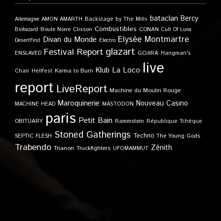
bataclan
Bercy
Allemagne
AMON AMARTH
Backstage by The Mills
Combustibles
Boule Noire
Clisson
CONAN
Biohazard
Cult Of Luna
Elysée Montmartre
Divan du Monde
DesertFest
Electro
glazart
Festival Report
GOJIRA
ENSLAVED
Hangman's
live
Klub
La Loco
Karma to Burn
Chair
Hellfest
report
LiveReport
Machine du Moulin Rouge
Maroquinerie
Nouveau Casino
MACHINE HEAD
MASTODON
paris
Petit Bain
OBITUARY
Rammstein
République Tchèque
Stoned Gatherings
Techno
SEPTIC FLESH
The Young Gods
Trabendo
Zénith
Trianon
Truckfighters
UFOMAMMUT