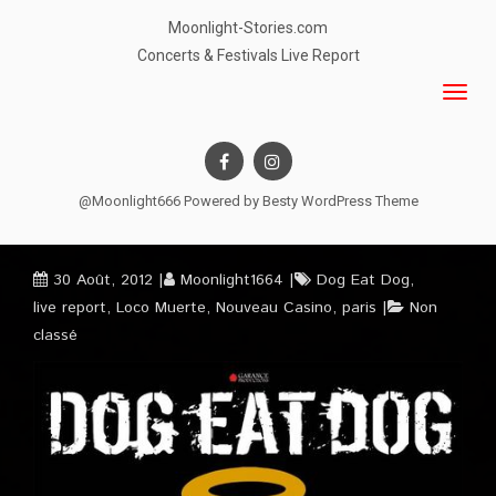
Moonlight-Stories.com
Concerts & Festivals Live Report
@Moonlight666 Powered by
Besty WordPress Theme
30 Août, 2012
Moonlight1664
Dog Eat Dog
,
live report
,
Loco Muerte
,
Nouveau Casino
,
paris
Non
classé