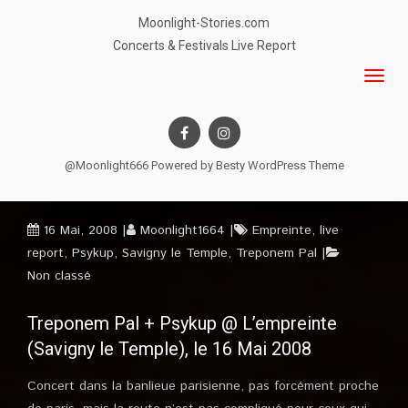
Moonlight-Stories.com
Concerts & Festivals Live Report
@Moonlight666 Powered by
Besty WordPress Theme
16 Mai, 2008
Moonlight1664
Empreinte
,
live
report
,
Psykup
,
Savigny le Temple
,
Treponem Pal
Non classé
Treponem Pal + Psykup @ L’empreinte
(Savigny le Temple), le 16 Mai 2008
Concert dans la banlieue parisienne, pas forcément proche