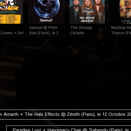
Samael @ Petit
The Vintage
Machine H
 Crowes + DeWolff @
Bain (Paris), le 2
Caravan
Trianon (Pa
pia (Paris),
Octobre 2022
+ Volcanova @
30 Octobr
Octobre 2022
Backstage by The
Mills (Paris), le 6
Octobre 2022
Amarth + The Halo Effects @ Zénith (Paris), le 12 Octobre 2
Paradise Lost + Hangman’s Chair @ Trabendo (Paris), le