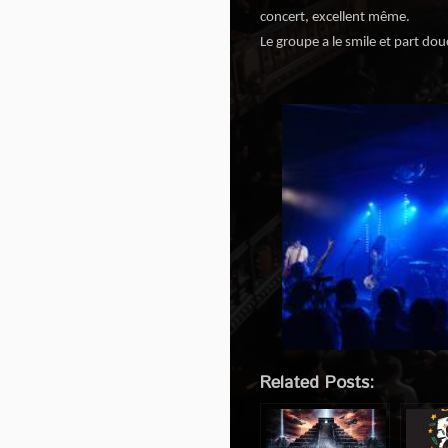
concert, excellent même.
Le groupe a le smile et part do
Related Posts: