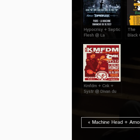
Hypocrisy + Septic
The
Flesh @ La
Black
Machine du Moulin
L’Olym
Rouge (Paris), le 9
le 5 
Octobre 2022
Kmfdm + Cnk +
Systr @ Divan du
Monde (Paris), le
26 Octobre 2011
« Machine Head + Amon 