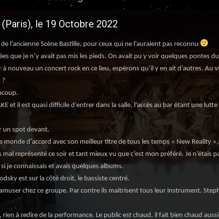
Paris), le 19 Octobre 2022
 de l’ancienne Scène Bastille, pour ceux qui ne l’auraient pas reconnu
ées que je n’y avait pas mis les pieds. On avait pu y voir quelques pontes d
ir à nouveau un concert rock en ce lieu, espérons qu’il y en ait d’autres. A
 ?
aucoup.
KE et il est quasi difficile d’entrer dans la salle, l’accès au bar étant une lut
 un spot devant.
e monde d’accord avec son meilleur titre de tous les temps « New Reality »,
s mal représenté ce soir et tant mieux vu que c’est mon préféré. Je n’étais 
i je connaissais et avais quelques albums.
dsky est sur la côté droit, le bassiste centré.
’amuser chez ce groupe. Par contre ils maitrisent tous leur instrument. Step
rien à redire de la performance. Le public est chaud, il fait bien chaud aussi