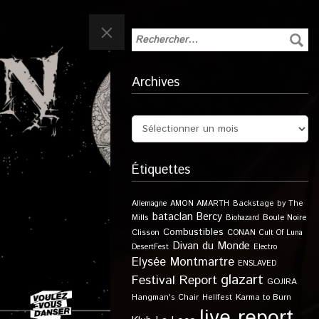
Archives
Étiquettes
Allemagne
AMON AMARTH
Backstage by The
bataclan
Bercy
Boule Noire
Mills
Biohazard
Combustibles
Clisson
CONAN
Cult Of Luna
Divan du Monde
DesertFest
Electro
Elysée Montmartre
ENSLAVED
glazart
Festival Report
GOJIRA
Karma to Burn
Hangman's Chair
Hellfest
live report