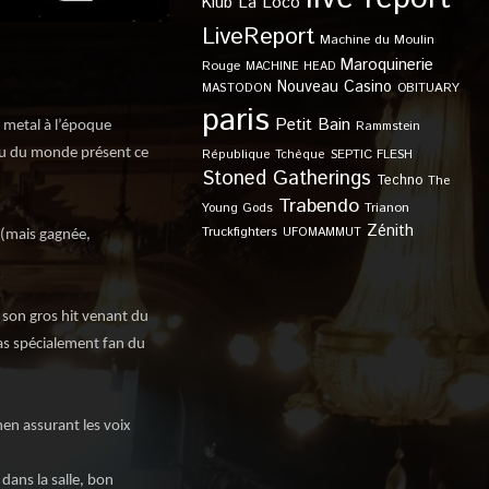
Klub
La Loco
LiveReport
Machine du Moulin
Maroquinerie
Rouge
MACHINE HEAD
Nouveau Casino
OBITUARY
MASTODON
paris
Petit Bain
Rammstein
u metal à l’époque
u vu du monde présent ce
SEPTIC FLESH
République Tchèque
Stoned Gatherings
Techno
The
Trabendo
Young Gods
Trianon
Zénith
Truckfighters
UFOMAMMUT
te (mais gagnée,
 son gros hit venant du
pas spécialement fan du
hen assurant les voix
 dans la salle, bon