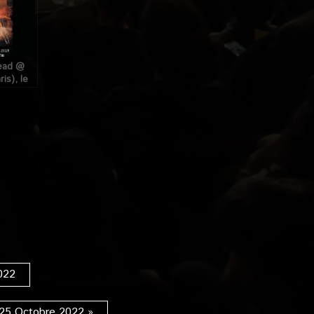
ead @
ris), le
e 2019
022
 25 Octobre 2022 »