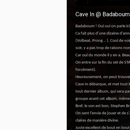
Cave In @ Badaboum (
Badaboum ! Oui oui on parle ici
Ca fait plus d’une dizaine d’ann
(Volbeat, Prong .. ). Cool de vo
soir, y a pas trop de raisons non
Car oui du monde il y en a. Be
On entre sur la fin du set de STA
forcément).
Heureusement, on peut trouver
Cave In débarque, et met tout l
tout dernier album, qui sera pa
groupe avant cet album, même s
Bref, le son est bon, Stephen Bro
On sent l’envie de jouer et de s
claires de manière divine.
Juste excellent de bout en bout, 