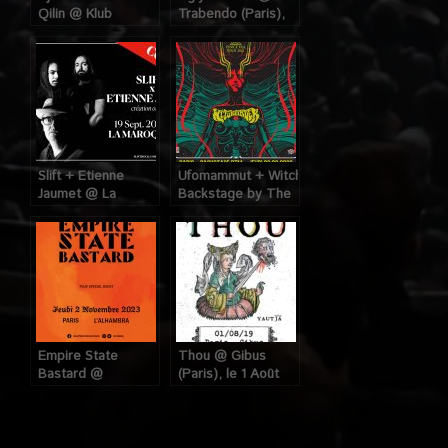
Qilin @ Klub
Trabendo (Paris),
(Paris), le 1er Mai
le 12 Mars 2024
2024
Slift + Etienne
Ufomammut + Witchfinder @
Jaumet @ La
Backstage by The
Maroquinerie
Mills (Paris), le 22
(Paris), le 19
Septembre 2022
Septembre 2022
Empire State
Thou @ Gibus
Bastard @
(Paris), le 1 Août
l’Alhambra (Paris),
2019
le 2 Novembre
2023