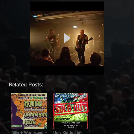
Related Posts:
Djiin + Wormsand +
Ugly Kid Joe @