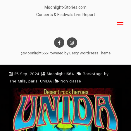
Moonlight-Stories.com
Concerts & Festivals Live Report
@Moonlight666 Powered by
Besty WordPress Theme
25 Sep, 2024
Moonlight1664
Backstage by
The Mills
,
paris
,
UNIDA
Non classé