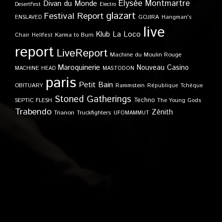
Elysée Montmartre
Divan du Monde
DesertFest
Electro
glazart
Festival Report
GOJIRA
ENSLAVED
Hangman's
live
Klub
La Loco
Karma to Burn
Chair
Hellfest
report
LiveReport
Machine du Moulin Rouge
Maroquinerie
Nouveau Casino
MACHINE HEAD
MASTODON
paris
Petit Bain
OBITUARY
Rammstein
République Tchèque
Stoned Gatherings
Techno
SEPTIC FLESH
The Young Gods
Trabendo
Zénith
Trianon
Truckfighters
UFOMAMMUT